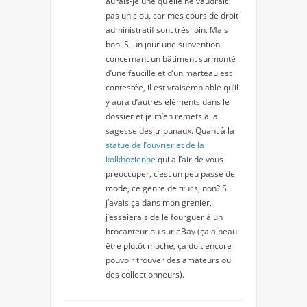
aurais-je une qu’elle ne vaudrait
pas un clou, car mes cours de droit
administratif sont très loin. Mais
bon. Si un jour une subvention
concernant un bâtiment surmonté
d’une faucille et d’un marteau est
contestée, il est vraisemblable qu’il
y aura d’autres éléments dans le
dossier et je m’en remets à la
sagesse des tribunaux. Quant à la
statue de l’ouvrier et de la
kolkhozienne
qui a l’air de vous
préoccuper, c’est un peu passé de
mode, ce genre de trucs, non? Si
j’avais ça dans mon grenier,
j’essaierais de le fourguer à un
brocanteur ou sur eBay (ça a beau
être plutôt moche, ça doit encore
pouvoir trouver des amateurs ou
des collectionneurs).