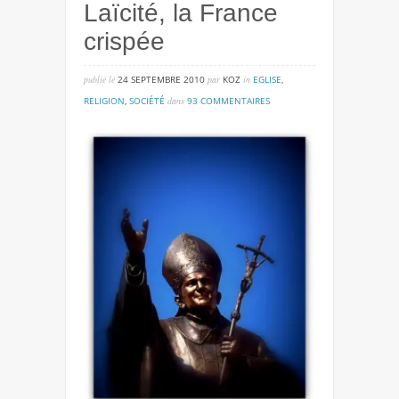
Laïcité, la France
crispée
publié lé
24 SEPTEMBRE 2010
par
KOZ
in
EGLISE
,
sur
RELIGION
,
SOCIÉTÉ
dans
93 COMMENTAIRES
laïcité,
la
france
crispée