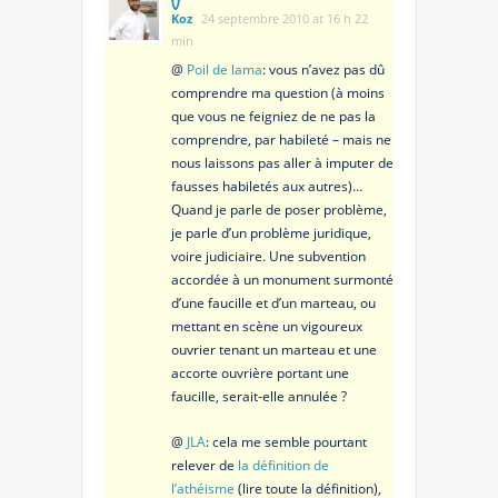
Koz
24 septembre 2010 at 16 h 22
min
@
Poil de lama
: vous n’avez pas dû
comprendre ma question (à moins
que vous ne feigniez de ne pas la
comprendre, par habileté – mais ne
nous laissons pas aller à imputer de
fausses habiletés aux autres)…
Quand je parle de poser problème,
je parle d’un problème juridique,
voire judiciaire. Une subvention
accordée à un monument surmonté
d’une faucille et d’un marteau, ou
mettant en scène un vigoureux
ouvrier tenant un marteau et une
accorte ouvrière portant une
faucille, serait-elle annulée ?
@
JLA
: cela me semble pourtant
relever de
la définition de
l’athéisme
(lire toute la définition),