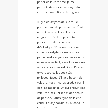
parler de laïcardisme, je me
permets de citer ce passage d’un
entretien avec Rocco Buttiglione :
«
Il y a deux types de laïcité. Le
premier part du principe que l’État
ne sait pas quelle est la vraie
religion et n’a donc pas autorité
pour entrer dans un débat
théologique. S’il pense que toute
croyance religieuse est positive
parce qu’elle engendre des valeurs
utiles à la société, alors il se montre
amical envers les religions. Et aussi
envers toutes les sociétés
philosophiques. L’État a besoin de
valeurs, mais il ne les produit pas. Il
doit les importer. Or qui produit des
valeurs ? Des Églises et des écoles
de pensée. L’autre type de laïcité
conduit aux jacobins, ou plutôt à un
Jean-Jacques Rousseau lu et