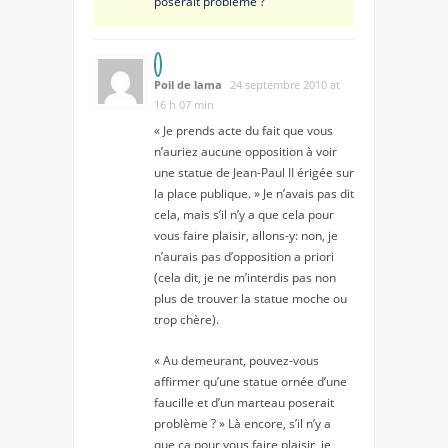
poserait problème ?
Poil de lama
24 septembre 2010 at
16 h 07 min
« Je prends acte du fait que vous
n’auriez aucune opposition à voir
une statue de Jean-Paul II érigée sur
la place publique. » Je n’avais pas dit
cela, mais s’il n’y a que cela pour
vous faire plaisir, allons-y: non, je
n’aurais pas d’opposition a priori
(cela dit, je ne m’interdis pas non
plus de trouver la statue moche ou
trop chère).
« Au demeurant, pouvez-vous
affirmer qu’une statue ornée d’une
faucille et d’un marteau poserait
problème ? » Là encore, s’il n’y a
que ça pour vous faire plaisir, je