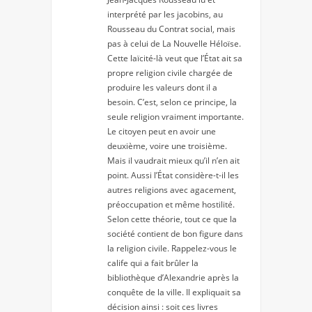
interprété par les jacobins, au
Rousseau du Contrat social, mais
pas à celui de La Nouvelle Héloïse.
Cette laïcité-là veut que l’État ait sa
propre religion civile chargée de
produire les valeurs dont il a
besoin. C’est, selon ce principe, la
seule religion vraiment importante.
Le citoyen peut en avoir une
deuxième, voire une troisième.
Mais il vaudrait mieux qu’il n’en ait
point. Aussi l’État considère-t-il les
autres religions avec agacement,
préoccupation et même hostilité.
Selon cette théorie, tout ce que la
société contient de bon figure dans
la religion civile. Rappelez-vous le
calife qui a fait brûler la
bibliothèque d’Alexandrie après la
conquête de la ville. Il expliquait sa
décision ainsi : soit ces livres