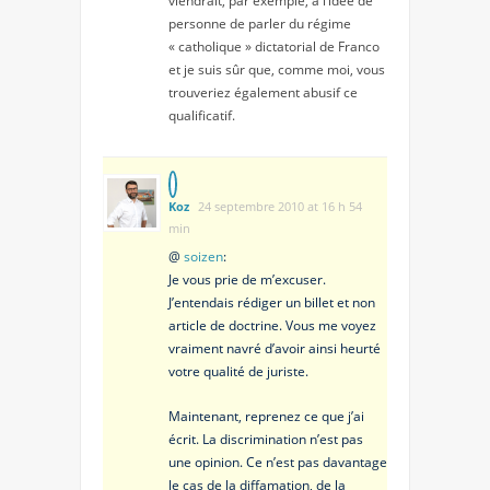
viendrait, par exemple, à l’idée de
personne de parler du régime
« catholique » dictatorial de Franco
et je suis sûr que, comme moi, vous
trouveriez également abusif ce
qualificatif.
Koz
24 septembre 2010 at 16 h 54
min
@
soizen
:
Je vous prie de m’excuser.
J’entendais rédiger un billet et non
article de doctrine. Vous me voyez
vraiment navré d’avoir ainsi heurté
votre qualité de juriste.
Maintenant, reprenez ce que j’ai
écrit. La discrimination n’est pas
une opinion. Ce n’est pas davantage
le cas de la diffamation, de la