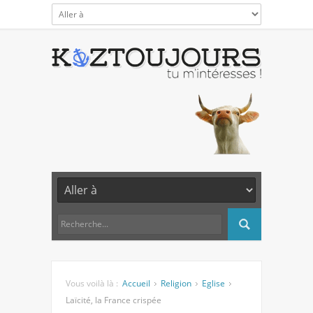
Vous voilà là :
Accueil
Religion
Eglise
Laïcité, la France crispée