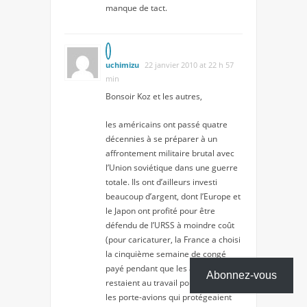
manque de tact.
uchimizu
22 janvier 2010 at 22 h 57
min
Bonsoir Koz et les autres,
les américains ont passé quatre
décennies à se préparer à un
affrontement militaire brutal avec
l’Union soviétique dans une guerre
totale. Ils ont d’ailleurs investi
beaucoup d’argent, dont l’Europe et
le Japon ont profité pour être
défendu de l’URSS à moindre coût
(pour caricaturer, la France a choisi
la cinquième semaine de congé
payé pendant que les américains
Abonnez-vous
restaient au travail pour se payer
les porte-avions qui protégeaient