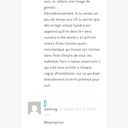
sort, se refaire une image de
gentils!
Désintéressement: Si tu restes un
peu de temps aux US tu verras que
dès la high school l’américain
apprend qu’il vit dans le « best
country in the world », et qu’il est
investi d’une mission quasi
messianique qui trouve ses racines
dans l’état d’esprit de tous ses
habitants hors « native americans »,
qui sont tous arrivés à chaque
vague d’installation, sur ce qui était
littéralement la terre promise pour
eux!
niamreg
22 janvier 2010 at 21 h 57
min
@eponymus