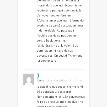
bien besoin de se remonter leur
moral alors que leur économie ne
redémarre pas, qu’ils sont obligés
d’envoyer des renforts en
Afghanistan et que leur réforme du
système de santé est toujours aussi
indémerdable. Au passage il
n’oublie pas de se positionner
contre l’isolationisme,
l’unilatéralisme et la volonté de
domination militaire de ses
adversaires. On peut difficilement
lui donner tort.
Corto
22 janvier 2010 at 18 h 24 min
Je dois dire que cet article me rend
très perplexe…(c’est rare)
Non seulement les USA doivent tout
faire ou presque, mais en plus il ne
devrait pas la ramener…