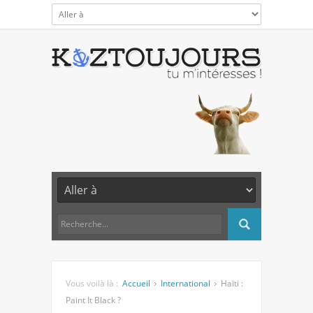
Vous voilà là :
Accueil
International
Haïti :
Paint It Black ?