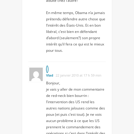
adulte chez l’autre?
En même temps, Obama n’a jamais
prétendu défendre autre chose que
l’intérêt des États-Unis. Et en bon
libéral, c’est bien en défendant
d’abord (seulement?) son propre
intérêt qu’il fera ce qui est le mieux
pour tous.
Vlad
22 janvier 2010 at 17 h 59 min
Bonjour,
je vais y aller de mon commentaire
de red-neck bien bourrin :
l’intervention des US rend les
autres nations jalouses comme des
poux (et puis c’est tout). Je ne vois
aucun problème à ce que les US
prennent le commandement des
opérations si c’est dans l’intérêt des