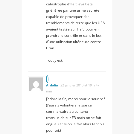
catastrophe d’Haïti avait été
gnénérée par une arme secrète
capable de provoquer des
tremblements de terre que les USA
avaient testée sur Haïti pour en
prendre le contrôle et dans le but
d’une utilisation ultérieure contre
l’Iran.
Tout y est.
Ardalia
22 janvier 2010 at 19 h 47
min
J’adore la fin, merci pour le sourire !
(J’aurais volontiers laissé ce
commentaire au contenu
translucide sur FB mais on se fait
engueuler si on le fait alors tant pis
pour toi.)