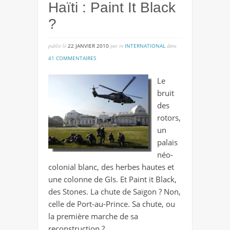
Haïti : Paint It Black
?
publié lé
22 JANVIER 2010
par
in
INTERNATIONAL
dans
sur
41 COMMENTAIRES
haïti
Le
:
bruit
paint
des
it
rotors,
black
un
?
palais
néo-
colonial blanc, des herbes hautes et
une colonne de GIs. Et Paint it Black,
des Stones. La chute de Saïgon ? Non,
celle de Port-au-Prince. Sa chute, ou
la première marche de sa
reconstruction ?