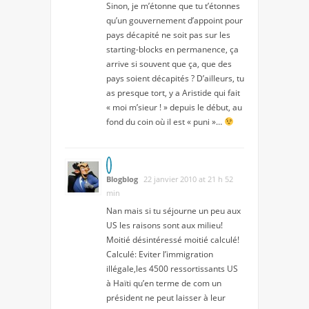
Sinon, je m’étonne que tu t’étonnes
qu’un gouvernement d’appoint pour
pays décapité ne soit pas sur les
starting-blocks en permanence, ça
arrive si souvent que ça, que des
pays soient décapités ? D’ailleurs, tu
as presque tort, y a Aristide qui fait
« moi m’sieur ! » depuis le début, au
fond du coin où il est « puni »…
Blogblog
22 janvier 2010 at 21 h 52
min
Nan mais si tu séjourne un peu aux
US les raisons sont aux milieu!
Moitié désintéressé moitié calculé!
Calculé: Eviter l’immigration
illégale,les 4500 ressortissants US
à Haïti qu’en terme de com un
président ne peut laisser à leur