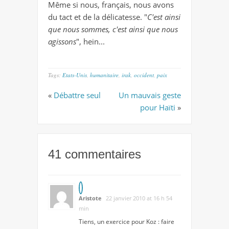
Même si nous, français, nous avons
du tact et de la délicatesse. "
C'est ainsi
que nous sommes, c'est ainsi que nous
agissons
", hein...
Tags:
Etats-Unis
,
humanitaire
,
irak
,
occident
,
paix
«
Débattre seul
Un mauvais geste
pour Haïti
»
41 commentaires
Aristote
22 janvier 2010 at 16 h 54
min
Tiens, un exercice pour Koz : faire