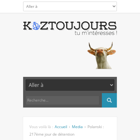
Vous voilà là :
Accueil
Media
Polanski :
217ème jour de détention