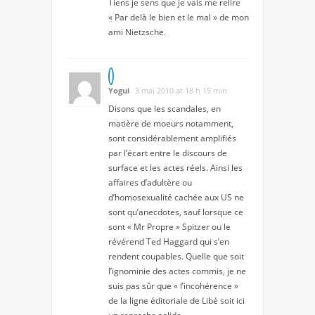
Tiens je sens que je vais me relire
« Par delà le bien et le mal » de mon
ami Nietzsche.
Yogui
3 mai 2010 at 18 h 15 min
Disons que les scandales, en
matière de moeurs notamment,
sont considérablement amplifiés
par l’écart entre le discours de
surface et les actes réels. Ainsi les
affaires d’adultère ou
d’homosexualité cachée aux US ne
sont qu’anecdotes, sauf lorsque ce
sont « Mr Propre » Spitzer ou le
révérend Ted Haggard qui s’en
rendent coupables. Quelle que soit
l’ignominie des actes commis, je ne
suis pas sûr que « l’incohérence »
de la ligne éditoriale de Libé soit ici