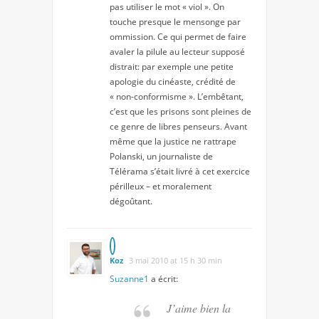
pas utiliser le mot « viol ». On
touche presque le mensonge par
ommission. Ce qui permet de faire
avaler la pilule au lecteur supposé
distrait: par exemple une petite
apologie du cinéaste, crédité de
« non-conformisme ». L’embêtant,
c’est que les prisons sont pleines de
ce genre de libres penseurs. Avant
même que la justice ne rattrape
Polanski, un journaliste de
Télérama s’était livré à cet exercice
périlleux – et moralement
dégoûtant.
Koz
3 mai 2010 at 15 h 30 min
Suzanne1
a écrit:
J’aime bien la