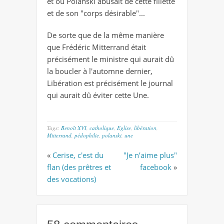
et où Polanski abusait de cette fillette
et de son "corps désirable"...
De sorte que de la même manière
que Frédéric Mitterrand était
précisément le ministre qui aurait dû
la boucler à l'automne dernier,
Libération est précisément le journal
qui aurait dû éviter cette Une.
Tags:
Benoît XVI
,
catholique
,
Eglise
,
libération
,
Mitterrand
,
pédophilie
,
polanski
,
une
«
Cerise, c'est du
"Je n’aime plus"
flan (des prêtres et
facebook
»
des vocations)