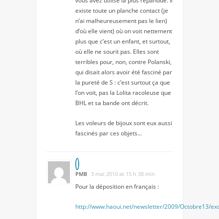
vous avez utilisé la plus répandue. Il
existe toute un planche contact (je
n’ai malheureusement pas le lien)
d’où elle vient) où on voit nettement
plus que c’est un enfant, et surtout,
où elle ne sourit pas. Elles sont
terribles pour, non, contre Polanski,
qui disait alors avoir été fasciné par
la pureté de S : c’est surtout ça que
l’on voit, pas la Lolita racoleuse que
BHL et sa bande ont décrit.
Les voleurs de bijoux sont eux aussi
fascinés par ces objets…
PMB
3 mai 2010 at 15 h 38 min
Pour la déposition en français :
http://www.haoui.net/newsletter/2009/Octobre13/exc