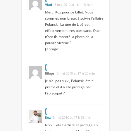
Vlad
3 mai 2010 at 16 h 40 min
Merci Koz pour ce billet. Nous
sommes nombreux à suivre l’affaire
Polanski. La une de Libé est
effectivement très partisane. Que
n’ont-ils montré la photo de la
pauvre victime ?
J’enrage.
Bilups
3 mai 2010 at 17 h 20 min
Je n’ai pas suivi, Polanski était
prêtre et il a été protégé par
l’épiscopat ?
Koz
3 mai 2010 at 17 h 36 min
Non, il était artiste et protégé en