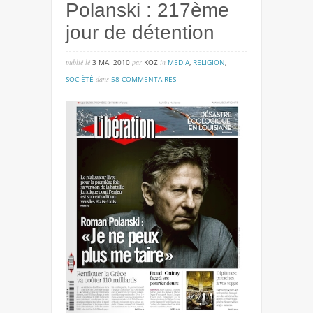
Polanski : 217ème
jour de détention
publié lé
3 MAI 2010
par
KOZ
in
MEDIA
,
RELIGION
,
sur
SOCIÉTÉ
dans
58 COMMENTAIRES
polanski
:
217ème
jour
de
détention