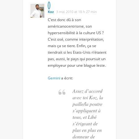
Koz
3 mai 2010 at 18 h 27 min
C’est donc dû à son
américanocentrisme, son
hypersensibilité à la culture US ?
C’est osé, comme interprétation,
mais ça se tient. Enfin, ça se
tiendrait si les Etats-Unis n’étaient
pas, aussi, le pays qui poursuit un
employeur pour une blague leste.
Gemini
a écrit:
Assez d’accord
avec toi Koz, la
paille/la poutre
s’appliquent à
tous, et Libé
s’érigeant de
plus en plus en
donneur de