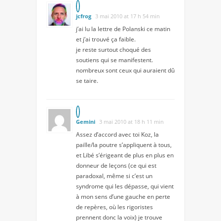
jcfrog
3 mai 2010 at 17 h 54 min
j’ai lu la lettre de Polanski ce matin
et j’ai trouvé ça faible.
je reste surtout choqué des
soutiens qui se manifestent.
nombreux sont ceux qui auraient dû
se taire.
Gemini
3 mai 2010 at 18 h 11 min
Assez d’accord avec toi Koz, la
paille/la poutre s’appliquent à tous,
et Libé s’érigeant de plus en plus en
donneur de leçons (ce qui est
paradoxal, même si c’est un
syndrome qui les dépasse, qui vient
à mon sens d’une gauche en perte
de repères, où les rigoristes
prennent donc la voix) je trouve