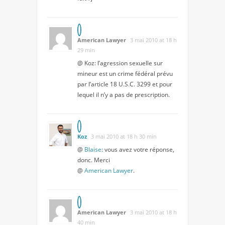
American Lawyer
3 mai 2010 at 18 h
29 min
@ Koz: l’agression sexuelle sur
mineur est un crime fédéral prévu
par l’article 18 U.S.C. 3299 et pour
lequel il n’y a pas de prescription.
Koz
3 mai 2010 at 18 h 30 min
@
Blaise
: vous avez votre réponse,
donc. Merci
@
American Lawyer
.
American Lawyer
3 mai 2010 at 18 h
40 min