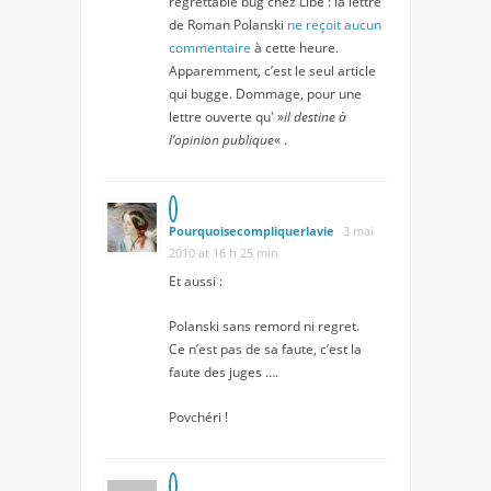
regrettable bug chez Libé : la lettre
de Roman Polanski
ne reçoit aucun
commentaire
à cette heure.
Apparemment, c’est le seul article
qui bugge. Dommage, pour une
lettre ouverte qu' »
il destine à
l’opinion publique
« .
Pourquoisecompliquerlavie
3 mai
2010 at 16 h 25 min
Et aussi :
Polanski sans remord ni regret.
Ce n’est pas de sa faute, c’est la
faute des juges ….
Povchéri !