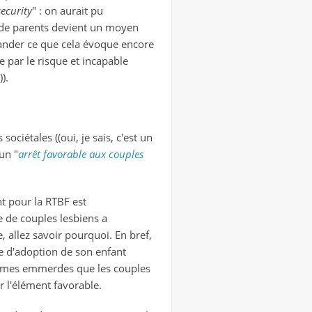
security
" : on aurait pu
on de parents devient un moyen
mander ce que cela évoque encore
e par le risque et incapable
).
ciétales ((oui, je sais, c'est un
un "
arrêt favorable aux couples
nt pour la RTBF est
se de couples lesbiens a
, allez savoir pourquoi. En bref,
de d'adoption de son enfant
mêmes emmerdes que les couples
er l'élément favorable.