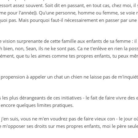
sort assez souvent. Soit dit en passant, en tout cas, chez moi, il 
me pour l'année)). Qu'une personne, homme ou femme, se voie r
urquoi pas. Mais pourquoi faut-il nécessairement en passer par un
vision surprenante de cette famille aux enfants de sa femme : il vou
Eh bien, non, Sean, ils ne ke sont pas. Ca ne t'enlève en rien la poss
ément, que tu les aimes comme tes propres enfants, tu peux mêm
tte propension à appeler un chat un chien ne laisse pas de m'inquiét
s les plus dérangeants de ces initiatives - le fait de faire vivre des
 encore quelques limites pratiques.
ù j'en suis, vous ne m'en voudrez pas de faire vieux con - le jour
e m'opposer ses droits sur mes propres enfants, moi le père seul