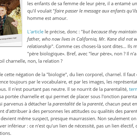
les enfants de sa femme de leur père, il a entamé un
pluriparental
qu'il voulait "
faire passer le message aux enfants qu'ils
homme est amour.
L'article
le précise, donc : "
b
ut because they maintained
father, who now lives in California, Mr. Kane did not w
relationship
". Comme ces choses-là sont dites... Ils 
"père biologique». Bref, avec "leur père», non ? Il n
oil charnelle, non, la relation ?
 cette négation de la "biologie", du lien corporel, charnel. Il faut d
 toujours par le vocabulaire, et par les images, les représenta
tous. Il n'est pourtant pas neutre. Il se nourrit de la parentalité,
ter
a portée charnelle et qui permet de placer
sous l'onction parent
nsi parvenus à détacher la
parentalité
de la
parenté
, chacun peut en
 d'attribuer à des personnes les attitudes ou qualités des parent
e devient même suspect, presque maurrassien. Non seulement on n
er inférieur : ce n'est qu'un lien de nécessité, pas un lien électi
tions.