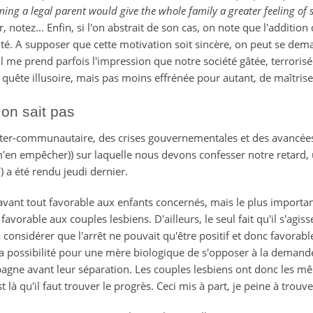
ing a legal parent would give the whole family a greater feeling of 
 notez... Enfin, si l'on abstrait de son cas, on note que l'additi
rité. A supposer que cette motivation soit sincère, on peut se de
(il me prend parfois l'impression que notre société gâtée, terrorisé
quête illusoire, mais pas moins effrénée pour autant, de maîtrise)
on sait pas
nter-communautaire, des crises gouvernementales et des avancées so
 m'en empêcher)) sur laquelle nous devons confesser notre retard, 
F) a été rendu jeudi dernier.
 avant tout favorable aux enfants concernés, mais le plus importa
 favorable aux couples lesbiens. D'ailleurs, le seul fait qu'il s'agis
onsidérer que l'arrêt ne pouvait qu'être positif et donc favorable
e la possibilité pour une mère biologique de s'opposer à la deman
agne avant leur séparation. Les couples lesbiens ont donc les 
t là qu'il faut trouver le progrès. Ceci mis à part, je peine à trouv