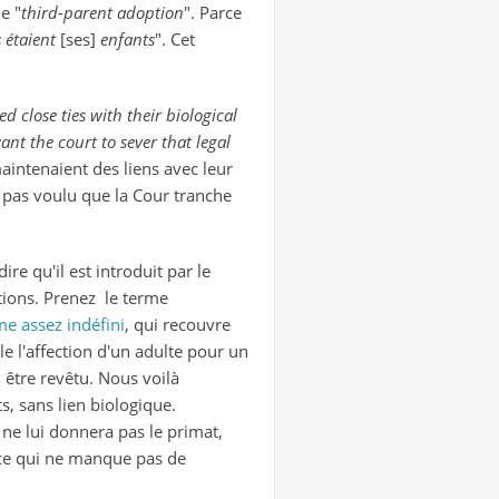
e "
third-parent adoption
". Parce
 étaient
[ses]
enfants
". Cet
 close ties with their biological
ant the court to sever that legal
maintenaient des liens avec leur
'a pas voulu que la Cour tranche
ire qu'il est introduit par le
tions. Prenez le terme
me assez indéfini
, qui recouvre
ale
l'affection d'un adulte pour un
 être revêtu. Nous voilà
s, sans lien biologique.
e lui donnera pas le primat,
f, ce qui ne manque pas de