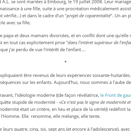
. et A.L. se sont mariées à Embourg, le 19 juillet 2008. Leur maria
aissance à une fille, suite à une procréation médicalement assi
vérifié...) et dans le cadre d'un "
projet de coparentalité
". Un an p
ile avec sa fille.
de papa et deux mamans divorcées, et en conflit dont une qu'elle n
t en tout cas explicitement prise "
dans l'intéret supérieur de l'enfa
que j'ai perdu de vue l'intérêt de l'enfant....
*
 expliquaient être revenus de leurs expériences soixante-huitardes.
onséquences sur les enfants. Aujourd'hui, nous sommes à l'aube d
vant, l'idéologie moderne ((de façon révélatrice,
le Front de gau
 quête stupide de modernité - «
Ce n'est pas le signe de modernité e
dernité était un critère, en lieu et place de la vérité)) redéfinit la 
nit l'Homme. Elle renomme, elle mélange, elle tente.
 leurs quatre, cinq, six, sept ans (et encore à l'adolescence), avec