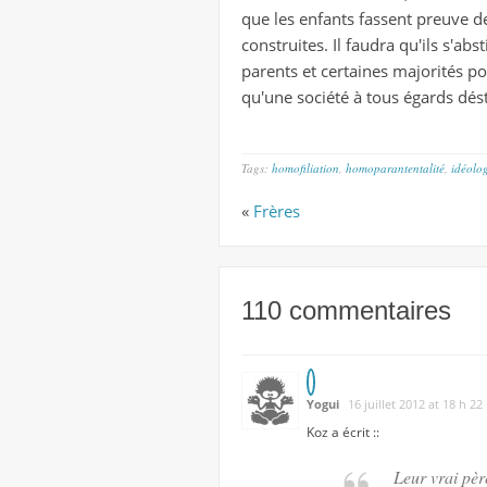
que les enfants fassent preuve de 
construites. Il faudra qu'ils s'ab
parents et certaines majorités p
qu'une société à tous égards dé
Tags:
homofiliation
,
homoparantentalité
,
idéolo
«
Frères
110 commentaires
Yogui
16 juillet 2012 at 18 h 22
Koz
a écrit ::
Leur
vrai
pèr