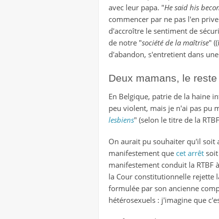
avec leur papa. "
He said his becom
commencer par ne pas l'en priver,
d'accroître le sentiment de sécu
de notre "
société de la maîtrise
" (
d'abandon, s'entretient dans une 
Deux mamans, le reste 
En Belgique, patrie de la haine i
peu violent, mais je n'ai pas pu
lesbiens
" (selon le titre de la RTB
On aurait pu souhaiter qu'il soit
manifestement que
cet arrêt
soit
manifestement conduit la RTBF à c
la Cour constitutionnelle rejett
formulée par son ancienne comp
hétérosexuels : j'imagine que c'es