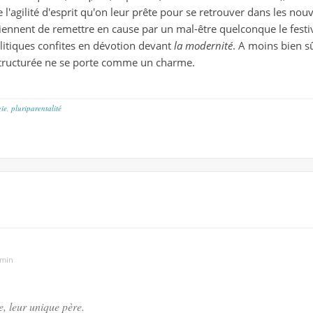
l'agilité d'esprit qu'on leur prête pour se retrouver dans les nouv
stiennent de remettre en cause par un mal-être quelconque le festiv
olitiques confites en dévotion devant
la modernité
. A moins bien sû
structurée ne se porte comme un charme.
gie
,
pluriparentalité
 min
e, leur
unique
père.