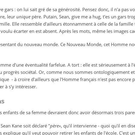
e gars : o
n lui sait gré de sa générosité. Pensez donc, il n'a pas 
re, leur
unique
père.
Putain, Sean, give me a hug, t'es un gars tro
mille. Elle ressemble d'ailleurs étonnamment à celle de la famille t
s voulu écarter en est absent. Après les mots, même les images cac
présentant du nouveau monde. Ce Nouveau Monde, cet Homme nouve
omme d'une éventualité farfelue. A tort : elle est sérieusement à l'
 progrès sociétal. Or, comme nous sommes ontologiquement et s
lgique - à croire d'ailleurs que l'Homme français n'est pas encore
er à s'y intéresser.
as
s enfants de sa femme devraient donc avoir désormais trois pare
Sean Kane soit déclaré "
père»
, qu'il intervienne - quoi qu'il en d
s explique qu'il veut pouvoir retirer les enfants de l'école. C'est