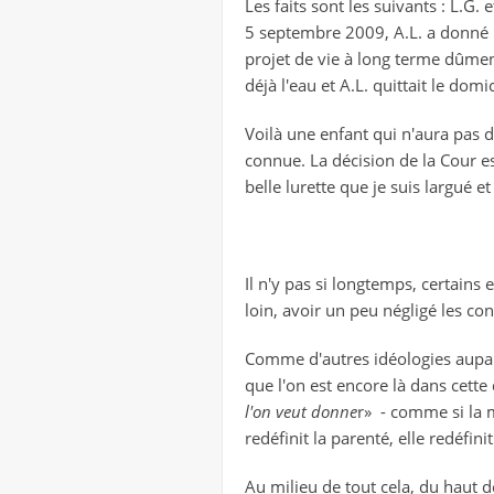
Les faits sont les suivants : L.G
5 septembre 2009, A.L. a donné n
projet de vie à long terme dûment 
déjà l'eau et A.L. quittait le domic
Voilà une enfant qui n'aura pas 
connue. La décision de la Cour es
belle lurette que je suis largué et 
Il n'y pas si longtemps, certains
loin, avoir un peu négligé les c
Comme d'autres idéologies aupara
que l'on est encore là dans cette
l'on veut donne
r» - comme si la mo
redéfinit la parenté, elle redéfi
Au milieu de tout cela, du haut de