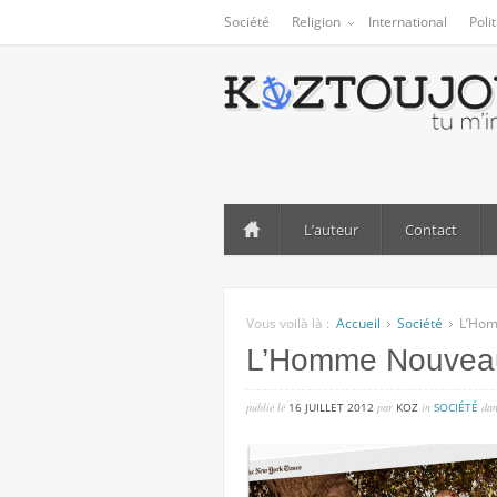
Société
Religion
International
Poli
L’auteur
Contact
Vous voilà là :
Accueil
Société
L’Hom
L’Homme Nouveau 
publié lé
16 JUILLET 2012
par
KOZ
in
SOCIÉTÉ
da