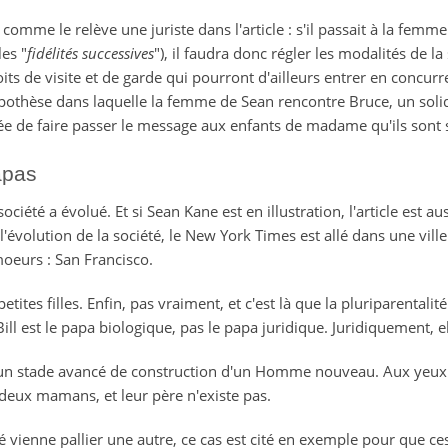
 comme le relève une juriste dans l'article : s'il passait à la femme
es "
fidélités successives
"), il faudra donc régler les modalités de la
roits de visite et de garde qui pourront d'ailleurs entrer en concur
ypothèse dans laquelle la femme de Sean rencontre Bruce, un solide
ée de faire passer le message aux enfants de madame qu'ils sont s
apas
ociété a évolué. Et si Sean Kane est en illustration, l'article est au
'évolution de la société, le New York Times est allé dans une vill
moeurs : San Francisco.
tites filles. Enfin, pas vraiment, et c'est là que la pluriparentalité
. Bill est le papa biologique, pas le papa juridique. Juridiquement
t un stade avancé de construction d'un Homme nouveau. Aux yeux de
e deux mamans, et leur père n'existe pas.
 vienne pallier une autre, ce cas est cité en exemple pour que ces 