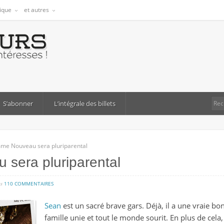
tique
et autres
S’abonner
L’intégrale des billets
me Nouveau sera pluriparental
sera pluriparental
sur
ns
110 COMMENTAIRES
l’homme
Sean
est un sacré brave gars. Déjà, il a une vraie bo
nouveau
famille unie et tout le monde sourit. En plus de cel
sera