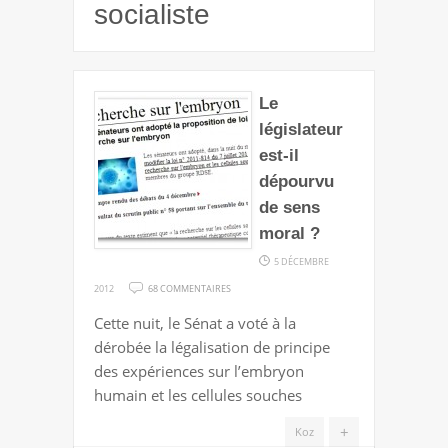
socialiste
Le
législateur
est-il
dépourvu
de sens
moral ?
5 DÉCEMBRE
SUR
2012
68 COMMENTAIRES
LE
Cette nuit, le Sénat a voté à la
LÉGISLATEUR
dérobée la légalisation de principe
EST-
des expériences sur l’embryon
IL
humain et les cellules souches
DÉPOURVU
DE
+
Koz