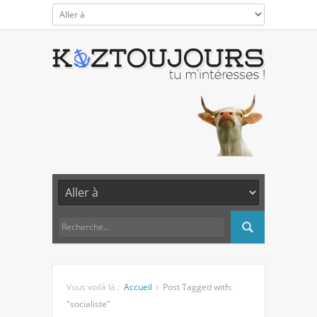
Vous voilà là :
Accueil
Post Tagged with:
"socialiste"