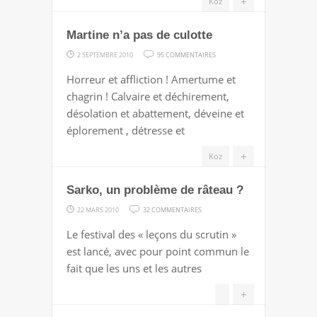
+
Koz
Martine n’a pas de culotte
SUR
2 SEPTEMBRE 2010
95 COMMENTAIRES
MARTINE
Horreur et affliction ! Amertume et
N’A
chagrin ! Calvaire et déchirement,
PAS
désolation et abattement, déveine et
DE
éplorement , détresse et
CULOTTE
+
Koz
Sarko, un problème de râteau ?
SUR
22 MARS 2010
32 COMMENTAIRES
SARKO,
Le festival des « leçons du scrutin »
UN
est lancé, avec pour point commun le
PROBLÈME
fait que les uns et les autres
DE
RÂTEAU
+
?