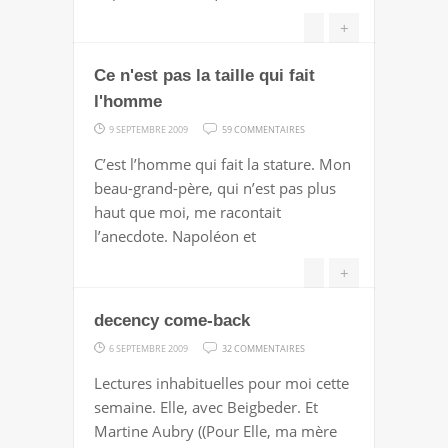
LES
LIGNES,
+
NICOLAS…
Ce n'est pas la taille qui fait
l'homme
SUR
9 SEPTEMBRE 2009
59 COMMENTAIRES
CE
C’est l’homme qui fait la stature. Mon
N'EST
beau-grand-père, qui n’est pas plus
PAS
haut que moi, me racontait
LA
l’anecdote. Napoléon et
TAILLE
QUI
+
FAIT
decency come-back
L'HOMME
SUR
6 SEPTEMBRE 2009
32 COMMENTAIRES
DECENCY
Lectures inhabituelles pour moi cette
COME-
semaine. Elle, avec Beigbeder. Et
BACK
Martine Aubry ((Pour Elle, ma mère