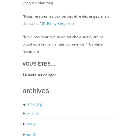
(Jacques Maritain)
"Nous ne sommes pas censés être des anges, mais
des saints" (
P. Rémy Bergeret
)
"N'aie pas peur que ta vie touche à sa fin, crains
plutôt qu'elle n'ait jamais commencé." (Cardinal
Newman)
VOUS ÊTES…
14 lecteurs
en ligne
archives
▼
2026
(23)
►
juillet
(2)
►
juin
(4)
►
mai
(3)