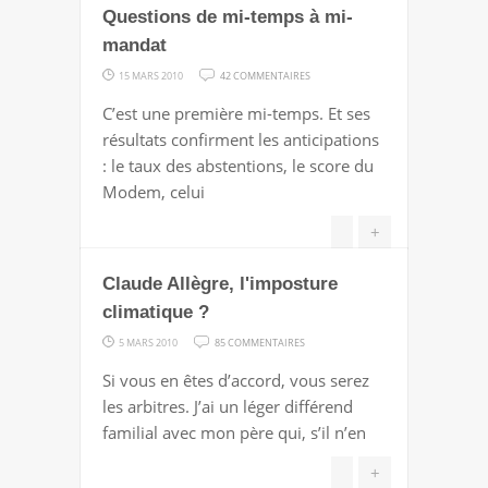
Questions de mi-temps à mi-
mandat
SUR
15 MARS 2010
42 COMMENTAIRES
QUESTIONS
C’est une première mi-temps. Et ses
DE
résultats confirment les anticipations
MI-
: le taux des abstentions, le score du
TEMPS
Modem, celui
À
MI-
+
MANDAT
Claude Allègre, l'imposture
climatique ?
SUR
5 MARS 2010
85 COMMENTAIRES
CLAUDE
Si vous en êtes d’accord, vous serez
ALLÈGRE,
les arbitres. J’ai un léger différend
L'IMPOSTURE
familial avec mon père qui, s’il n’en
CLIMATIQUE
?
+