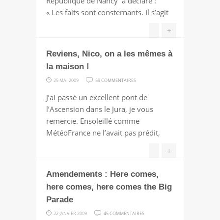
République de Nancy a déclaré :
TOUL
« Les faits sont consternants. Il s’agit
:
LES
+
RAVAGES
Reviens, Nico, on a les mêmes à
DE
L'INDIGNATION
la maison !
SÉLECTIVE
SUR
25 MAI 2009
59 COMMENTAIRES
REVIENS,
J’ai passé un excellent pont de
NICO,
l’Ascension dans le Jura, je vous
ON
remercie. Ensoleillé comme
A
MétéoFrance ne l’avait pas prédit,
LES
MÊMES
+
À
Amendements : Here comes,
LA
MAISON
here comes, here comes the Big
!
Parade
SUR
22 JANVIER 2009
45 COMMENTAIRES