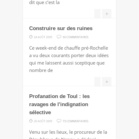
dit que c’est la
+
Construire sur des ruines
SUR
24 AOÛT 2009
50 COMMENTAIRES
CONSTRUIRE
Ce week-end de chauffe pré-Rochelle
SUR
a vu deux courants porter deux idées
DES
qui me laissent aussi sceptique que
RUINES
nombre de
+
Profanation de Toul : les
ravages de l'indignation
sélective
SUR
20 AOÛT 2009
73 COMMENTAIRES
PROFANATION
Venu sur les lieux, le procureur de la
DE