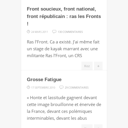
SENS
Front soucieux, front national,
MORAL
?
front républicain : ras les Fronts
!
SUR
24 MARS 2011
130 COMMENTAIRES
FRONT
Ras l’Front. Ca a existé. J’ai même fait
SOUCIEUX,
un stage de kayak marrant avec une
FRONT
militante Ras l’Front, un CRS
NATIONAL,
FRONT
+
Koz
RÉPUBLICAIN
Grosse Fatigue
:
RAS
SUR
17 SEPTEMBRE 2010
29 COMMENTAIRES
LES
GROSSE
« Honte et lassitude gagnent devant
FRONTS
FATIGUE
cette image brouillonne et énervée de
!
la France, devant ces polémiques
interminables, devant les abus