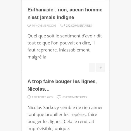
Euthanasie : non, aucun homme
n'est jamais indigne
SUR
10 NOVEMBRE 2009
272 COMMENTAIRES
EUTHANASIE
Quel que soit le sentiment d’avoir dit
:
tout ce que l’on pouvait en dire, il
NON,
faut reprendre. Inlassablement,
AUCUN
malgré la
HOMME
N'EST
+
JAMAIS
A trop faire bouger les lignes,
INDIGNE
Nicolas…
SUR
1 OCTOBRE 2009
63 COMMENTAIRES
A
Nicolas Sarkozy semble ne rien aimer
TROP
tant que brouiller les repères, faire
FAIRE
bouger les lignes. Cela le rendrait
BOUGER
imprévisible, unique.