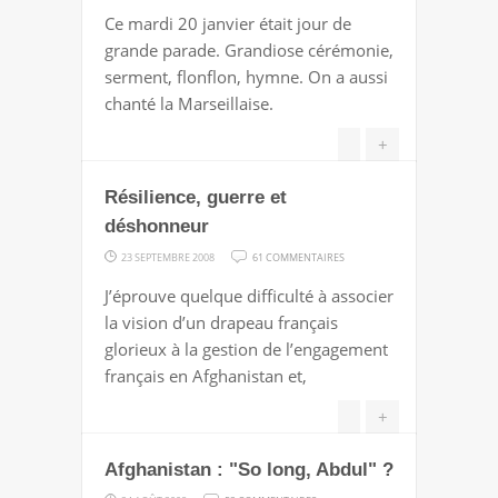
AMENDEMENTS
Ce mardi 20 janvier était jour de
:
grande parade. Grandiose cérémonie,
HERE
serment, flonflon, hymne. On a aussi
COMES,
chanté la Marseillaise.
HERE
COMES,
+
HERE
Résilience, guerre et
COMES
THE
déshonneur
BIG
SUR
23 SEPTEMBRE 2008
61 COMMENTAIRES
PARADE
RÉSILIENCE,
J’éprouve quelque difficulté à associer
GUERRE
la vision d’un drapeau français
ET
glorieux à la gestion de l’engagement
DÉSHONNEUR
français en Afghanistan et,
+
Afghanistan : "So long, Abdul" ?
SUR