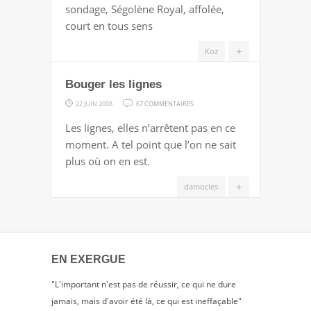
sondage, Ségolène Royal, affolée,
ELLE
court en tous sens
SEULEMENT
DIGNE
+
Koz
D’INTÉRÊT
Bouger les lignes
?
SUR
22 JUIN 2008
67 COMMENTAIRES
BOUGER
Les lignes, elles n’arrêtent pas en ce
LES
moment. A tel point que l’on ne sait
LIGNES
plus où on en est.
+
damocles
EN EXERGUE
"L'important n'est pas de réussir, ce qui ne dure
jamais, mais d'avoir été là, ce qui est ineffaçable"