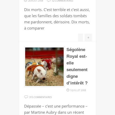
24 AOÛT 2008
52 COMMENTAIRES
AFGHANISTAN
Dix morts. C’est terrible et c’est aussi,
:
que les familles des soldats tombés
"SO
me pardonnent, dérisoire. Dix morts,
LONG,
à comparer
ABDUL"
?
+
Ségolène
Royal est-
elle
seulement
digne
d’intérêt ?
9 JUILLET 2008
SUR
315 COMMENTAIRES
SÉGOLÈNE
Dépassée – c’est une performance –
ROYAL
par Martine Aubry dans un récent
EST-