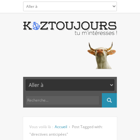
Vous voilà là :
Accueil
Post Tagged with:
"directives anticipées"