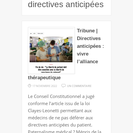
directives anticipées
Tribune |
Directives
anticipées :
vivre
l’alliance
thérapeutique
SUR
17 NOVEMBRE 2022
UN COMMENTAIRE
TRIBUNE
Le Conseil Constitutionnel a jugé
|
conforme l’article issu de la loi
DIRECTIVES
Clayes-Leonetti permettant aux
ANTICIPÉES
médecins de ne pas déférer aux
:
directives anticipées du patient.
VIVRE
Paternalisme médical ? Mépris de la