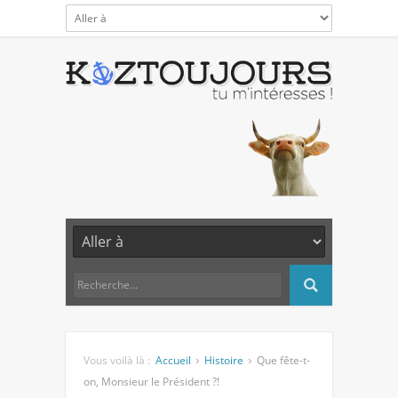
Vous voilà là :
Accueil
Histoire
Que fête-t-
on, Monsieur le Président ?!