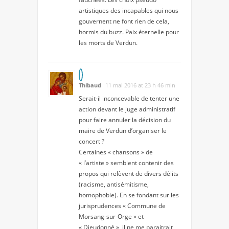
artistiques des incapables qui nous
gouvernent ne font rien de cela,
hormis du buzz. Paix éternelle pour
les morts de Verdun.
Thibaud
11 mai 2016 at 23 h 46 min
Serait-il inconcevable de tenter une
action devant le juge administratif
pour faire annuler la décision du
maire de Verdun d’organiser le
concert ?
Certaines « chansons » de
« l’artiste » semblent contenir des
propos qui relèvent de divers délits
(racisme, antisémitisme,
homophobie). En se fondant sur les
jurisprudences « Commune de
Morsang-sur-Orge » et
« Dieudonné », il ne me paraitrait