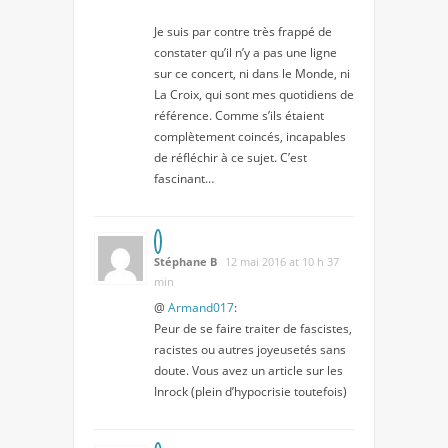
Je suis par contre très frappé de
constater qu’il n’y a pas une ligne
sur ce concert, ni dans le Monde, ni
La Croix, qui sont mes quotidiens de
référence. Comme s’ils étaient
complètement coincés, incapables
de réfléchir à ce sujet. C’est
fascinant…
Stéphane B
12 mai 2016 at 10 h 37
min
@
Armand017
:
Peur de se faire traiter de fascistes,
racistes ou autres joyeusetés sans
doute. Vous avez un article sur les
Inrock (plein d’hypocrisie toutefois)