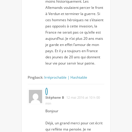
moins historiquement. Les
Allemands voulaient percer le front
à Verdun et terminer la guerre. Si
ces hommes héroïques ne s’étaient
pas opposés à cette invasion, la
France ne serait pas ce qu’elle est
aujourd’hui. Je n’ai plus 20 ans mais
je garde en effet l’amour de mon
pays. Et il y a toujours en France
des jeunes de 20 ans qui donnent
leur vie pour servir leur patrie.
Pingback:
Irréprochable | Hashtable
Stéphane B
12 mai 2016 at 10 h 00
min
Bonjour
Déjà, un grand merci pour cet écrit
qui reflète ma pensée. Je ne