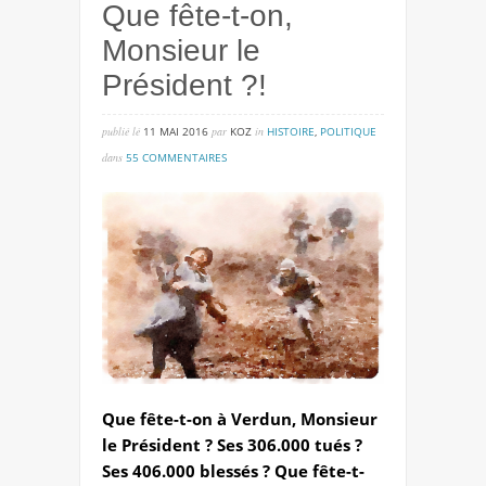
Que fête-t-on,
Monsieur le
Président ?!
publié lé
11 MAI 2016
par
KOZ
in
HISTOIRE
,
POLITIQUE
sur
dans
55 COMMENTAIRES
que
fête-
t-
on,
monsieur
le
président
?!
Que fête-t-on à Verdun, Monsieur
le Président ? Ses 306.000 tués ?
Ses 406.000 blessés ? Que fête-t-