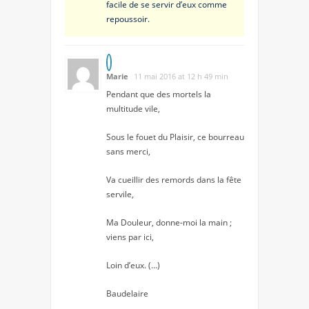
facile de se servir d’eux comme
repoussoir.
Marie
11 mai 2016 at 12 h 49 min
Pendant que des mortels la
multitude vile,
Sous le fouet du Plaisir, ce bourreau
sans merci,
Va cueillir des remords dans la fête
servile,
Ma Douleur, donne-moi la main ;
viens par ici,
Loin d’eux. (…)
Baudelaire