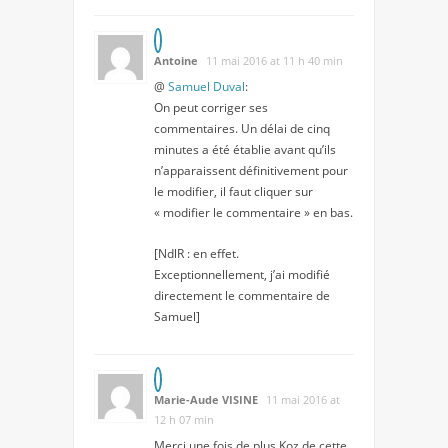
Antoine
11 mai 2016 at 11 h 40 min
@
Samuel Duval
:
On peut corriger ses
commentaires. Un délai de cinq
minutes a été établie avant qu’ils
n’apparaissent définitivement pour
le modifier, il faut cliquer sur
« modifier le commentaire » en bas.
[NdlR : en effet.
Exceptionnellement, j’ai modifié
directement le commentaire de
Samuel]
Marie-Aude VISINE
11 mai 2016 at
12 h 07 min
Merci une fois de plus Koz de cette