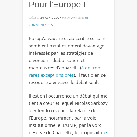
Pour l'Europe !
publié lé
26 AVRIL 2007
par
in
UMP
dans
63
sur
COMMENTAIRES
pour
Puisqu'à gauche et au centre certains
l'europe
semblent manifestement davantage
!
intéressés par les stratégies de
diversion - diabolisation et
manœuvres d'appareil - (
à de trop
rares exceptions près
),
il faut bien se
résoudre à engager le débat seuls
.
Il est en l'occurrence un débat qui me
tient à cœur et lequel Nicolas Sarkozy
a entendu revenir : la relance de
l'Europe, notamment par la voie
institutionnelle. L'UMP, par la voix
d'Hervé de Charrette, le proposait
dès