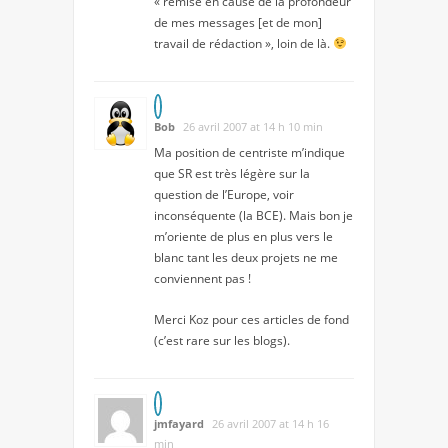
« remise en cause de la profondeur
de mes messages [et de mon]
travail de rédaction », loin de là.
Bob
26 avril 2007 at 14 h 10 min
Ma position de centriste m’indique
que SR est très légère sur la
question de l’Europe, voir
inconséquente (la BCE). Mais bon je
m’oriente de plus en plus vers le
blanc tant les deux projets ne me
conviennent pas !
Merci Koz pour ces articles de fond
(c’est rare sur les blogs).
jmfayard
26 avril 2007 at 14 h 16
min