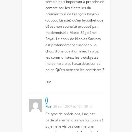
semble plus important à prendre en
compte par les électeurs du
premier tour de François Bayrou
(coucou Lisette) qu’un hypothétique
débat non souhaité proposé par
mademoiselle Marie-Ségolène
Royal. Le choix de Nicolas Sarkozy
est profondément européen, le
choix d’une coalition avec Fabius,
les communistes, les trotskystes
me semble plus hasardeux sur ce
point. Qu’en pensent les centristes ?
Luc
Koz
26 avril 2007 at 13 h 39 min
Ce type de précisions, Luc, est
particulièrement bienvenu, tu sais !
Et je ne le vis pas comme une