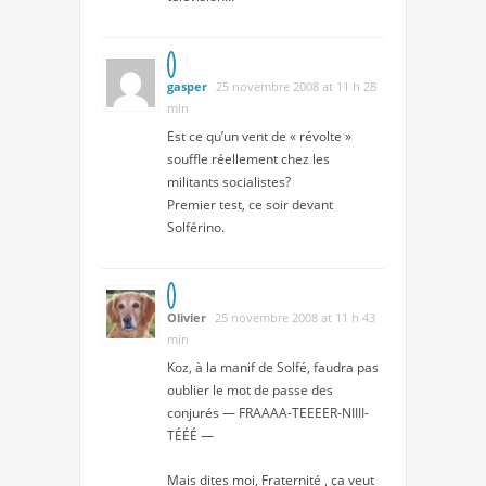
gasper
25 novembre 2008 at 11 h 28
min
Est ce qu’un vent de « révolte »
souffle réellement chez les
militants socialistes?
Premier test, ce soir devant
Solférino.
Olivier
25 novembre 2008 at 11 h 43
min
Koz, à la manif de Solfé, faudra pas
oublier le mot de passe des
conjurés — FRAAAA-TEEEER-NIIII-
TÉÉÉ —
Mais dites moi, Fraternité , ça veut