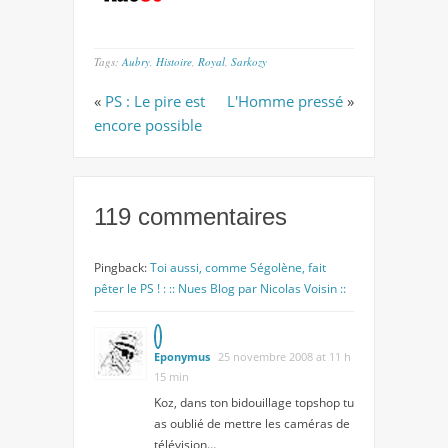
Tags:
Aubry
,
Histoire
,
Royal
,
Sarkozy
«
PS : Le pire est
L'Homme pressé
»
encore possible
119 commentaires
Pingback:
Toi aussi, comme Ségolène, fait
pêter le PS ! : :: Nues Blog par Nicolas Voisin ::
Eponymus
25 novembre 2008 at 11 h
15 min
Koz, dans ton bidouillage topshop tu
as oublié de mettre les caméras de
télévision…