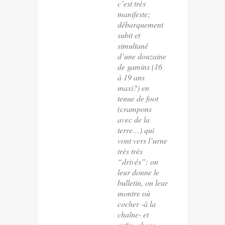
c’est très
manifeste;
débarquement
subit et
simultané
d’une douzaine
de gamins (16
à 19 ans
maxi?) en
tenue de foot
(crampons
avec de la
terre…) qui
vont vers l’urne
très très
“drivés”: on
leur donne le
bulletin, on leur
montre où
cocher -à la
chaîne- et
enfin, chose