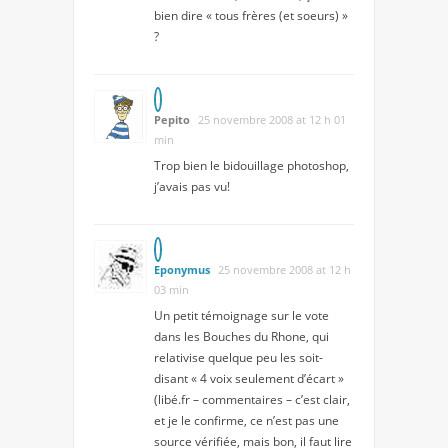
bien dire « tous frères (et soeurs) »
?
Pepito
25 novembre 2008 at 12 h 01
min
Trop bien le bidouillage photoshop,
j’avais pas vu!
Eponymus
25 novembre 2008 at 12 h
03 min
Un petit témoignage sur le vote
dans les Bouches du Rhone, qui
relativise quelque peu les soit-
disant « 4 voix seulement d’écart »
(libé.fr – commentaires – c’est clair,
et je le confirme, ce n’est pas une
source vérifiée, mais bon, il faut lire