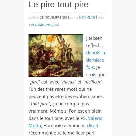
Le pire tout pire
publié lé
25 NOVEMBRE 2008
par
in
NON CLASSÉ
dans
sur
119 COMMENTAIRES
le
J'ai bien
pire
réfléchi,
tout
depuis la
pire
dernière
fois
. Je
crois que
"
pire
" est, avec "
mieux
" et "
meilleur
",
l'un des très rares mots qui ne
peuvent pas être des euphémismes.
"
Tout pire
", ça ne compte pas
vraiment. Même si l'on est en plein
dans le tout pire, avec le PS.
Valerio
Motta
, Hamoniste éminent,
disait
récemment que le meilleur pari