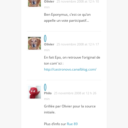
Olivier
25 novembre 2008 at 12 h 10
min
Ben Eponymus, c’est ce qu’on
appelle un vote participatif…
Olivier
25 novembre 2008 at 12 h 17
min
En fait Epo, on retrouve l’original de
ton com’ ici :
http://castronovo.canalblog.com/
Philo
25 novembre 2008 at 12 h 26
min
Grillée par Olivier pour la source
initiale.
Plus d’info sur
Rue 89