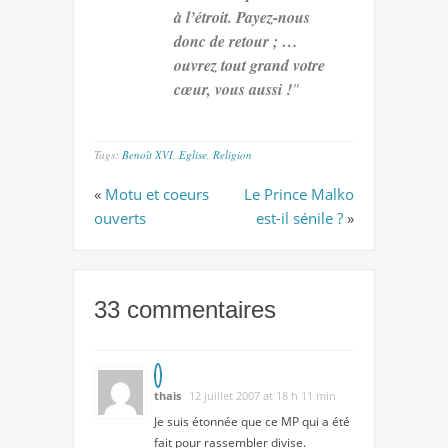
à l’étroit. Payez-nous
donc de retour ; …
ouvrez tout grand votre
cœur, vous aussi !
"
Tags:
Benoît XVI
,
Eglise
,
Religion
«
Motu et coeurs
Le Prince Malko
ouverts
est-il sénile ?
»
33 commentaires
thais
12 juillet 2007 at 18 h 11 min
Je suis étonnée que ce MP qui a été
fait pour rassembler divise.