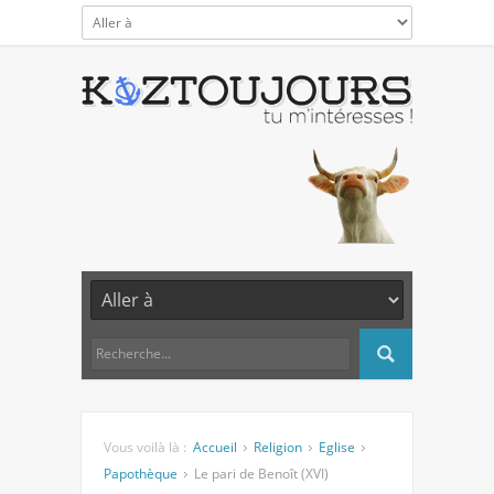
Vous voilà là :
Accueil
Religion
Eglise
Papothèque
Le pari de Benoît (XVI)