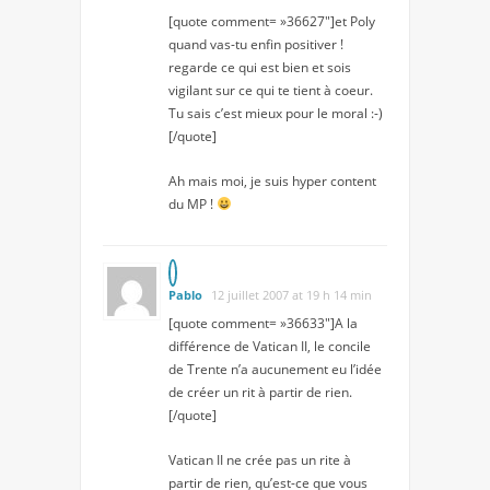
[quote comment= »36627″]et Poly
quand vas-tu enfin positiver !
regarde ce qui est bien et sois
vigilant sur ce qui te tient à coeur.
Tu sais c’est mieux pour le moral :-)
[/quote]
Ah mais moi, je suis hyper content
du MP !
Pablo
12 juillet 2007 at 19 h 14 min
[quote comment= »36633″]A la
différence de Vatican II, le concile
de Trente n’a aucunement eu l’idée
de créer un rit à partir de rien.
[/quote]
Vatican II ne crée pas un rite à
partir de rien, qu’est-ce que vous