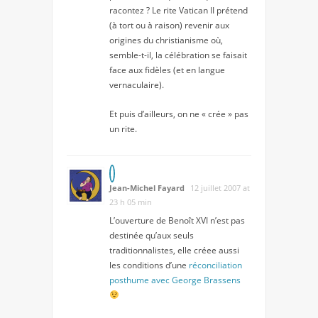
racontez ? Le rite Vatican II prétend
(à tort ou à raison) revenir aux
origines du christianisme où,
semble-t-il, la célébration se faisait
face aux fidèles (et en langue
vernaculaire).
Et puis d’ailleurs, on ne « crée » pas
un rite.
Jean-Michel Fayard
12 juillet 2007 at
23 h 05 min
L’ouverture de Benoît XVI n’est pas
destinée qu’aux seuls
traditionnalistes, elle créee aussi
les conditions d’une
réconciliation
posthume avec George Brassens