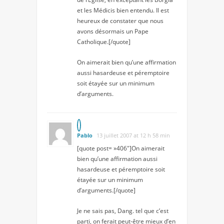
et les Médicis bien entendu. Il est
heureux de constater que nous
avons désormais un Pape
Catholique.[/quote]
On aimerait bien qu’une affirmation
aussi hasardeuse et péremptoire
soit étayée sur un minimum
d’arguments.
Pablo
13 juillet 2007 at 12 h 58 min
[quote post= »406″]On aimerait
bien qu’une affirmation aussi
hasardeuse et péremptoire soit
étayée sur un minimum
d’arguments.[/quote]
Je ne sais pas, Dang. tel que c’est
parti, on ferait peut-être mieux d’en