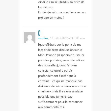
Ainsi le « milieu tradi » sait rire de
lui-même ?
Et bien je vais me coucher avec un
préjugé en moins !
xerbias
13 juillet 2007 at 1 h 08 min
[quote]J’étais sur le point de me
lasser de cette discussion sur le
Motu Proprio (disponible aussi ici
pour les puristes, vous m’en direz
des nouvelles), dont j’ai bien
conscience qu’elle paraît
profondément ésotérique à
certains – ce qui ne manque pas
d’ailleurs de lui conférer un certain
charme – mais il y a une analyse
possible que je ne lis pas
suffisamment pour la cantonner
aux commentaires.