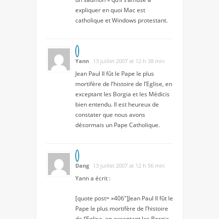
expliquer en quoi Mac est
catholique et Windows protestant.
Yann
13 juillet 2007 at 12 h 38 min
Jean Paul II fût le Pape le plus
mortifère de l’histoire de l’Eglise, en
exceptant les Borgia et les Médicis
bien entendu. Il est heureux de
constater que nous avons
désormais un Pape Catholique.
Dang
13 juillet 2007 at 12 h 56 min
Yann a écrit :
[quote post= »406″]Jean Paul II fût le
Pape le plus mortifère de l’histoire
de l’Eglise, en exceptant les Borgia