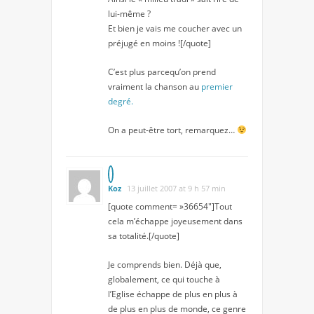
lui-même ?
Et bien je vais me coucher avec un
préjugé en moins ![/quote]
C’est plus parcequ’on prend
vraiment la chanson au
premier
degré.
On a peut-être tort, remarquez…
Koz
13 juillet 2007 at 9 h 57 min
[quote comment= »36654″]Tout
cela m’échappe joyeusement dans
sa totalité.[/quote]
Je comprends bien. Déjà que,
globalement, ce qui touche à
l’Eglise échappe de plus en plus à
de plus en plus de monde, ce genre