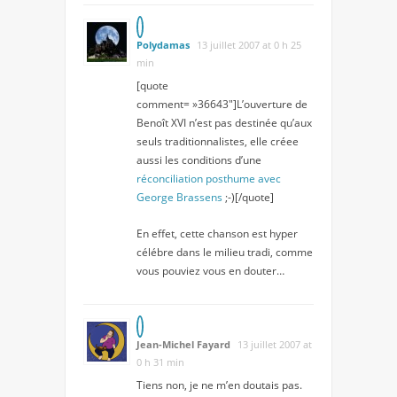
Polydamas
13 juillet 2007 at 0 h 25
min
[quote
comment= »36643″]L’ouverture de
Benoît XVI n’est pas destinée qu’aux
seuls traditionnalistes, elle créee
aussi les conditions d’une
réconciliation posthume avec
George Brassens
;-)[/quote]
En effet, cette chanson est hyper
célébre dans le milieu tradi, comme
vous pouviez vous en douter…
Jean-Michel Fayard
13 juillet 2007 at
0 h 31 min
Tiens non, je ne m’en doutais pas.