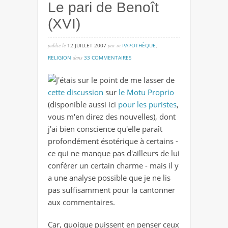
Le pari de Benoît
(XVI)
publié lé
12 JUILLET 2007
par
in
PAPOTHÈQUE
,
sur
RELIGION
dans
33 COMMENTAIRES
le
J'étais sur le point de me lasser de
pari
cette discussion
sur
le Motu Proprio
de
(disponible aussi ici
pour les puristes
,
benoît
vous m'en direz des nouvelles), dont
(xvi)
j'ai bien conscience qu'elle paraît
profondément ésotérique à certains -
ce qui ne manque pas d'ailleurs de lui
conférer un certain charme - mais il y
a une analyse possible que je ne lis
pas suffisamment pour la cantonner
aux commentaires.
Car, quoique puissent en penser ceux