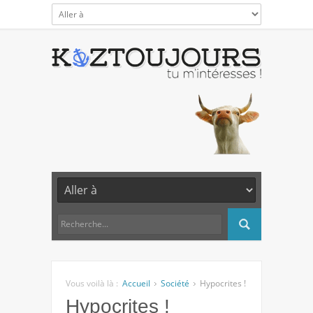
Vous voilà là :
Accueil
Société
Hypocrites !
Hypocrites !