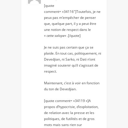
[quote
comment= »34116″]Toutefois, je ne
peux pas m’empêcher de penser
que, quelque part, il y a peut être
une notion de respect dans le
«
cette salope
« .[/quote]
Je ne suis pas certain que ça se
plaide. En tout cas, politiquement, ni
Devedjian, ni Sarko, ni Dati n’ont
imaginé soutenir qu’il s’agissait de
respect.
Maintenant, c’est à voir en fonction
du ton de Devedjian.
[quote comment= »34119 »]A
propos d’hypocrisie, d’exploitation,
de relation avec la presse et les
politiques, de futilités et de gros
mots mais sans rien sur