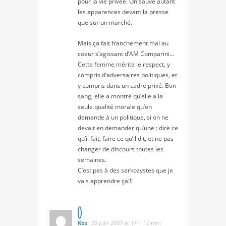
pour la vie privée. On sauve autant
les apparences devant la presse
que sur un marché.
Mais ça fait franchement mal au
coeur s’agissant d’AM Comparini…
Cette femme mérite le respect, y
compris d’adversaires politiques, et
y compris dans un cadre privé. Bon
sang, elle a montré qu’elle a la
seule qualité morale qu’on
demande à un politique, si on ne
devait en demander qu’une : dire ce
qu’il fait, faire ce qu’il dit, et ne pas
changer de discours toutes les
semaines.
C’est pas à des sarkozystes que je
vais apprendre ça!!!
Koz
29 juin 2007 at 17 h 12 min