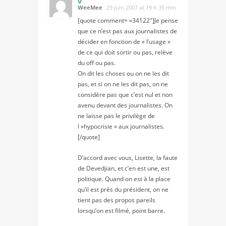
WeeMee
29 juin 2007 at 19 h 35 min
[quote comment= »34122″]Je pense
que ce n’est pas aux journalistes de
décider en fonction de « l’usage »
de ce qui doit sortir ou pas, relève
du off ou pas.
On dit les choses ou on ne les dit
pas, et si on ne les dit pas, on ne
considère pas que c’est nul et non
avenu devant des journalistes. On
ne laisse pas le privilège de
l »hypocrisie » aux journalistes.
[/quote]
D’accord avec vous, Lisette, la faute
de Devedjian, et c’en est une, est
politique. Quand on est à la place
qu’il est près du président, on ne
tient pas des propos pareils
lorsqu’on est filmé, point barre.