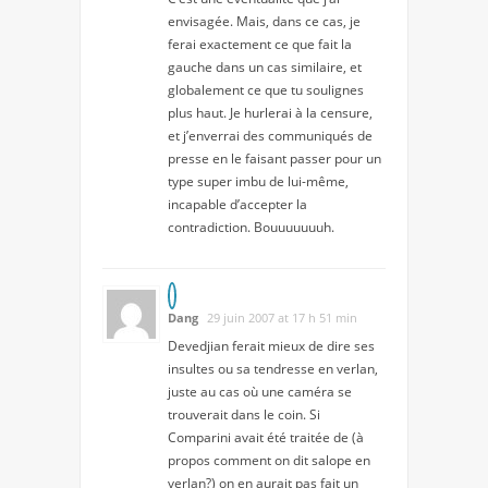
envisagée. Mais, dans ce cas, je
ferai exactement ce que fait la
gauche dans un cas similaire, et
globalement ce que tu soulignes
plus haut. Je hurlerai à la censure,
et j’enverrai des communiqués de
presse en le faisant passer pour un
type super imbu de lui-même,
incapable d’accepter la
contradiction. Bouuuuuuuh.
Dang
29 juin 2007 at 17 h 51 min
Devedjian ferait mieux de dire ses
insultes ou sa tendresse en verlan,
juste au cas où une caméra se
trouverait dans le coin. Si
Comparini avait été traitée de (à
propos comment on dit salope en
verlan?) on en aurait pas fait un