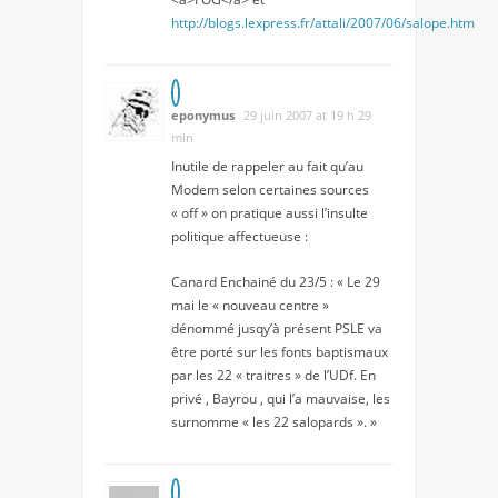
http://blogs.lexpress.fr/attali/2007/06/salope.htm
eponymus
29 juin 2007 at 19 h 29
min
Inutile de rappeler au fait qu’au
Modem selon certaines sources
« off » on pratique aussi l’insulte
politique affectueuse :
Canard Enchainé du 23/5 : « Le 29
mai le « nouveau centre »
dénommé jusqy’à présent PSLE va
être porté sur les fonts baptismaux
par les 22 « traitres » de l’UDf. En
privé , Bayrou , qui l’a mauvaise, les
surnomme « les 22 salopards ». »