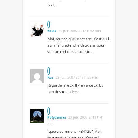
plat.
Eolas
29 juin 2007 at 18 h 02 min
Moi, tout ce que je retiens, c’est qu’il
aura fallu attendre deux ans pour
voir un nichon sur ton site.
Koz
29 juin 2007 at 18 h 33 min
Regarde mieux. Il y en a deux. Et
non des moindres.
Polydamas
29 juin 2007 at 18 h 41
min
[quote comment= »34129″]Moi,
tout ce que je retiens, c’est qu’il