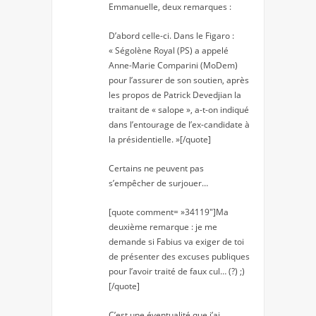
Emmanuelle, deux remarques :
D’abord celle-ci. Dans le Figaro :
« Ségolène Royal (PS) a appelé
Anne-Marie Comparini (MoDem)
pour l’assurer de son soutien, après
les propos de Patrick Devedjian la
traitant de « salope », a-t-on indiqué
dans l’entourage de l’ex-candidate à
la présidentielle. »[/quote]
Certains ne peuvent pas
s’empêcher de surjouer…
[quote comment= »34119″]Ma
deuxième remarque : je me
demande si Fabius va exiger de toi
de présenter des excuses publiques
pour l’avoir traité de faux cul… (?) ;)
[/quote]
C’est une éventualité que j’ai