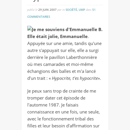
publié lé
29 JUIN 2007
par
in
SOCIÉTÉ
,
UMP
dans
51
sur
COMMENTAIRES
hypocrites
Je me souviens d'Emmanuelle B.
!
Elle était jolie, Emmanuelle
.
Appuyée sur une amie, tandis qu'une
autre s'appuyait sur elle, elle a surgi
derrière le pavillon Laberthonnière
où mes camarades et moi-même
échangions des balles et m'a lancé
d'un trait : «
Hypocrite, t'es hypocrite
».
Je peux sans trop de crainte de me
tromper dater cet épisode de
l'automne 1987. Je faisais
connaissance en une fois, une seule,
avec le fonctionnement tribal des
filles et leur besoin d'affirmation sur