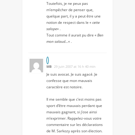
Toutefois, je ne peux pas
m’empêcher de penser que,
quelque part, il y a peut être une
notion de respect dans le «
cette
salope
« .
Tout comme il aurait pu dire «
Ben
mon salaud…
« .
MB
29 juin 2007 at 16 h 40 min
Je suis avocat. Je suis agacé. Je
confesse que mon mauvais
caractère est notoire.
Il me semble que c’est moins pas
sport d’être mauvais perdant que
mauvais gagnant, si j’ose ainsi
m’exprimer. Rappelez-vous votre
commentaire sur les déclarations
de M. Sarkozy après son élection.