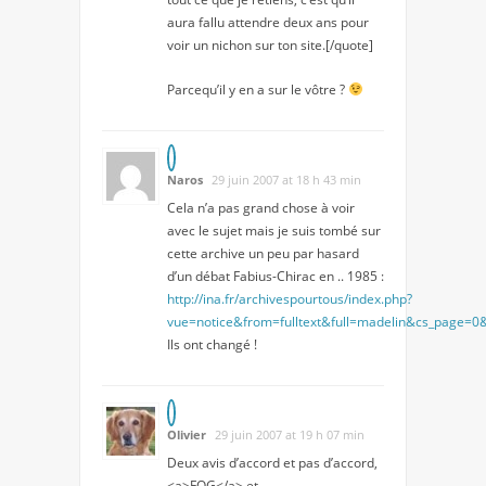
aura fallu attendre deux ans pour
voir un nichon sur ton site.[/quote]
Parcequ’il y en a sur le vôtre ?
Naros
29 juin 2007 at 18 h 43 min
Cela n’a pas grand chose à voir
avec le sujet mais je suis tombé sur
cette archive un peu par hasard
d’un débat Fabius-Chirac en .. 1985 :
http://ina.fr/archivespourtous/index.php?
vue=notice&from=fulltext&full=madelin&cs_page=0
Ils ont changé !
Olivier
29 juin 2007 at 19 h 07 min
Deux avis d’accord et pas d’accord,
<a>FOG</a> et