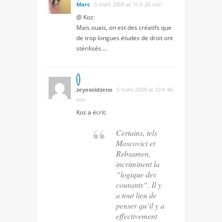
Marc
5 mars 2009 at 10 h 26 min
@ Koz
:
Mais ouais, on est des créatifs que
de trop longues études de droit ont
stérilisés….
zeyesnidzeno
5 mars 2009 at 10 h 46
min
Koz
a écrit:
Certains, tels
Moscovici et
Rebsamen,
incriminent la
“logique des
courants“. Il y
a tout lieu de
penser qu’il y a
effectivement