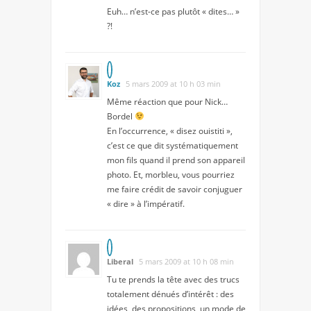
Euh… n’est-ce pas plutôt « dites… »
?!
Koz
5 mars 2009 at 10 h 03 min
Même réaction que pour Nick…
Bordel
En l’occurrence, « disez ouistiti »,
c’est ce que dit systématiquement
mon fils quand il prend son appareil
photo. Et, morbleu, vous pourriez
me faire crédit de savoir conjuguer
« dire » à l’impératif.
Liberal
5 mars 2009 at 10 h 08 min
Tu te prends la tête avec des trucs
totalement dénués d’intérêt : des
idées, des propositions, un mode de