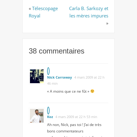
«
Télescopage
Carla B. Sarkozy et
Royal
les mères impures
»
38 commentaires
Nick Carraway
4 mars 2009 at 22 h
46 min
« A moins que ce ne fût »
Koz
4 mars 2009 at 22 h 53 min
Ah non, Nick, pas toi ! J’ai de très
bons commentateurs