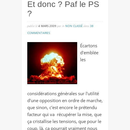
Et donc ? Paf le PS
?
publié lé
4 MARS 2009
par
in
NON CLASSÉ
dans
38
sur
COMMENTAIRES
et
Écartons
donc
d'emblée
?
les
paf
le
ps
?
considérations générales sur l'utilité
d'une opposition en ordre de marche,
que sinon, c'est encore le prétendu
facteur qui va récupérer la mise, que
ça cristallise les tensions, que pour le
coup, là, ça pourrait vraiment nous