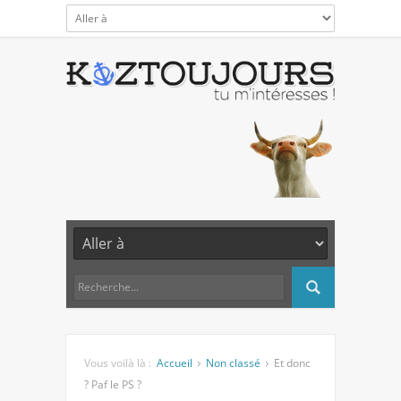
Vous voilà là :
Accueil
Non classé
Et donc
? Paf le PS ?