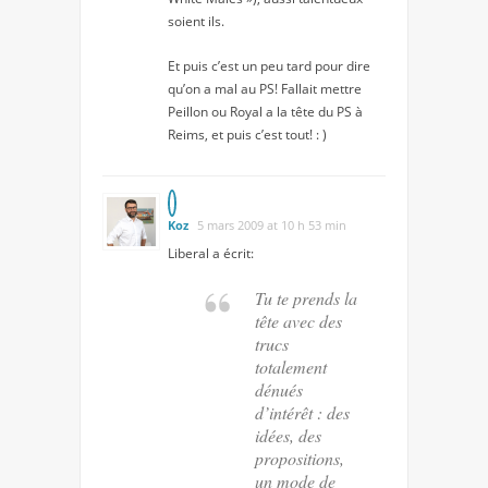
soient ils.
Et puis c’est un peu tard pour dire
qu’on a mal au PS! Fallait mettre
Peillon ou Royal a la tête du PS à
Reims, et puis c’est tout! : )
Koz
5 mars 2009 at 10 h 53 min
Liberal
a écrit:
Tu te prends la
tête avec des
trucs
totalement
dénués
d’intérêt : des
idées, des
propositions,
un mode de