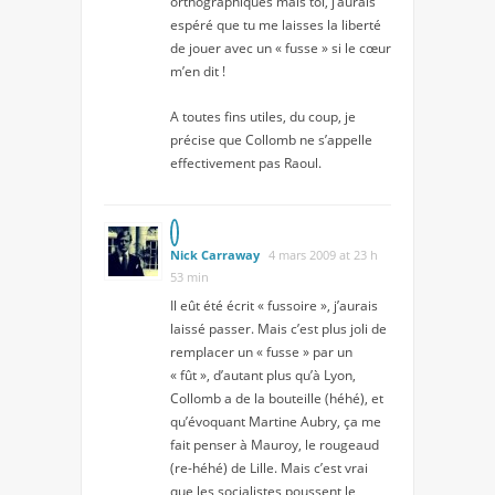
orthographiques mais toi, j’aurais
espéré que tu me laisses la liberté
de jouer avec un « fusse » si le cœur
m’en dit !
A toutes fins utiles, du coup, je
précise que Collomb ne s’appelle
effectivement pas Raoul.
Nick Carraway
4 mars 2009 at 23 h
53 min
Il eût été écrit « fussoire », j’aurais
laissé passer. Mais c’est plus joli de
remplacer un « fusse » par un
« fût », d’autant plus qu’à Lyon,
Collomb a de la bouteille (héhé), et
qu’évoquant Martine Aubry, ça me
fait penser à Mauroy, le rougeaud
(re-héhé) de Lille. Mais c’est vrai
que les socialistes poussent le