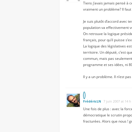
Tiens j’avais jamais pensé à c
vraiment un problème? Il faut 
Je suis plutôt d’accord avec t
population va effectivement 
On retrouve la logique présid
français, pour qu’il puisse s’ex
La logique des législatives es
territoire. Un député, c’est q
commun, mais pas seulement. I
programme et ses idées, ni 80
Il y a un problème. Il n’est pa
FrédéricLN
7 juin 2007 at 14 h
Une fois de plus : avec la fo
démocratique le scrutin propo
fracturées. Alors que nous ! 