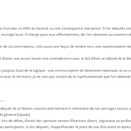
 ce n’est pas un effet du hasard, ou une conséquence mal pesée. Si les députés sont
et ancrage local. A charge pour eux, effectivement, de s’en abstraire au moment d
 de circonscriptions, c’est aussi une façon de tendre vers une représentation de 
 d’avoir une assise locale soit contradictoire avec le fait d’être un
député de la Na
s jusqu’au bout de la logique : une circonscription de dimension nationale, et un
n avec le territoire, je ne suis pas certain de la représentativité que l’on obtiendr
 min
 député de la Nation consiste précisément à s’abstraire de ses ancrages locaux, p
rêt général.[/quote]
t, lors de débat, d’avoir des opinions venant d’horizons divers, régionaux ou profes
es participants, ici les députés, d’appréhender le point de vue d’un autre et après,