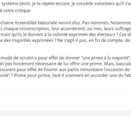
u système (dont, je le répète encore, je concède volontiers qu'il 
l'système
 votre critique.
ochaine Assemblée Nationale seront
élus
. Pas nommés. Notamment 
ans chaque circonscription, leur accorderont, ou non, leurs suffrag
e mais qu'ils le doivent à la volonté exprimée des électeurs ? Ces d
e des majorités exprimées ? Ne s'agit-il pas, en fin de compte, d
 mode de scrutin a pour effet de donner "
une prime à la majorité
"
était pas forcément nécessaire de lui offrir une prime. Mais, bascu
uvent pour effet de fournir aux partis minoritaire l'occasion de fa
orité
" ? Prime pour prime, faut-il vraiment en accorder une du fait 