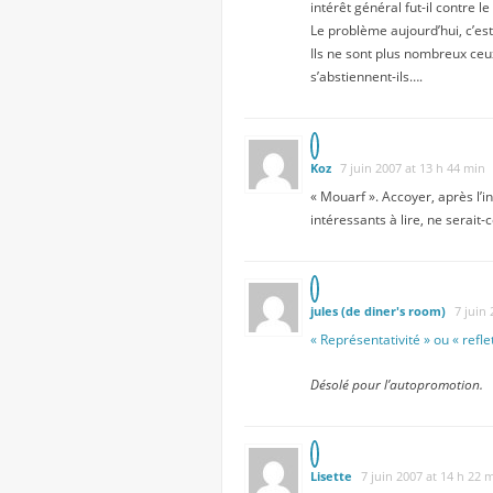
intérêt général fut-il contre l
Le problème aujourd’hui, c’est
Ils ne sont plus nombreux ceux
s’abstiennent-ils….
Koz
7 juin 2007 at 13 h 44 min
« Mouarf ». Accoyer, après l’i
intéressants à lire, ne serait-
jules (de diner's room)
7 juin
« Représentativité » ou « refle
Désolé pour l’autopromotion.
Lisette
7 juin 2007 at 14 h 22 