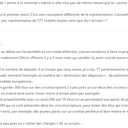
 de « prime à la minorité » même si elle n’est pas de même nature que la « prime à
st le premier point. C’est une conception différente de la représentation. L’actuel
e pas représentative de 577 réalités locales ainsi que du « terrain » ?
min
au débat sur l’assemblée et son mode d’élection, j’aurais tendance à faire la prop
malestrom Désirs d’Avenir il y a 3 mois mais qui semble n’y avoir suscité aucun 
le nombre de députés, il se trouve que nous avons, je crois, 77 parlementaires
utés donnent l’exemple en matière de « diminution des dépenses » , deuxiémement
assemblée européenne…
n garder 300 élus sur des circonscriptions ( à peu prés un sur deux des circonsc
 ou iraient faire autre chose: maire à temps plein par exemple)
la proportionelle avec un seuil (5% soit 10 élus) en ne permettant aux partis de 
00 qui se sont présentés dans les cirsconscriptions, pour éviter des élus qui n’ont
insi, par exemple, des jeunes partis sur un combat périlleux et leur mettre le « p
à peu près au « cahier des charges » de ce scrutin….