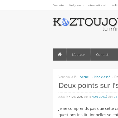
Société
Religion
International
Poli
L’auteur
Contact
Vous voilà là :
Accueil
Non classé
De
Deux points sur l
publié lé
7 JUIN 2007
par
in
NON CLASSÉ
dans
34
Je ne comprends pas que cette ca
questions institutionnelles soient