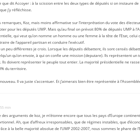
e que dit Accoyer : à la scission entre les deux types de députés si on instaure de 
que j’y réfléchisse.
es remarques, Koz, mais moins affirmative sur l’interprétation du vote des électe
voter pour les députés UMP. Mais qu’au final on prévoit 80% de députés UMP à l’
entielle, qui veut qu’on nomme un homme ou une femme à la tête de l’Etat, celui
traire de l’appareil partisan et conduire l’exécutif.
t un peu différentes je crois. Lorsque les députés débattent, ils sont censés débat
uelqu’un qu’on envoie, à qui on confie une mission (deputare). Ils représentent un t
ls doivent représenter le peuple tout entier. La majorité présidentielle ne rass
% du territoire.
s nouveau. Il va juste s’accentuer. Et j’aimerais bien être représentée à l’Assemblé
 55 min
rce des arguments de koz, je m’étonne encore que tous les pays d’Europe continent
rtionnel. Ah, que d’affreux irresponsables, que de régimes instables, que d’écon
grâce à la belle majorité absolue de l’UMP 2002-2007, nous sommes le phare de l’