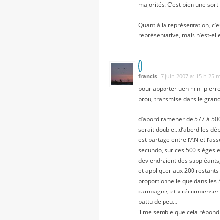
majorités. C’est bien une sort
Quant à la représentation, c’e
représentative, mais n’est-ell
francis
7 juin 2007 at 15 h 25 
pour apporter uen mini-pierre 
prou, transmise dans le grand 
d’abord ramener de 577 à 500 
serait double…d’abord les dép
est partagé entre l’AN et l’
secundo, sur ces 500 sièges e
deviendraient des suppléants,
et appliquer aux 200 restants 
proportionnelle que dans les 5
campagne, et « récompenser » a
battu de peu…
il me semble que cela répond 