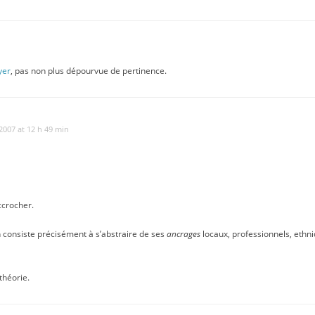
yer
, pas non plus dépourvue de pertinence.
 2007 at 12 h 49 min
ccrocher.
n consiste précisément à s’abstraire de ses
ancrages
locaux, professionnels, ethni
théorie.