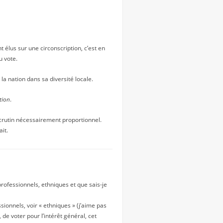
 élus sur une circonscription, c’est en
u vote.
la nation dans sa diversité locale.
tion
.
 scrutin nécessairement proportionnel.
ait.
rofessionnels, ethniques et que sais-je
sionnels, voir « ethniques » (j’aime pas
 de voter pour l’intérêt général, cet