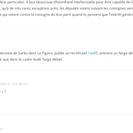
e leur particulier. Il faut beaucoup d’honnêteté intellectuelle pour être capable de le
, qu’à de très rares exceptions près, les députés votent suivant les consignes ven
 qui votent contre la consigne du leur parti quand ils pensent que l’intérêt généra
nterview de Sarko dans Le Figaro, publie un rectificatif
rue89
, prônant un ‘large d
ce que dans le cadre dudit ‘large débat’.
 2007 at 14 h 08 min
t »
?
min