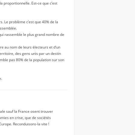
la proportionnelle. Est-ce que c’est
urs. Le problème c’est que 40% de la
Assemblée.
 qui rassemble le plus grand nombre de
tre au nom de leurs électeurs et d’un
erritoire, des gens unis par un destin
emble pas 80% de la population sur son
e.
ale sauf la France osent trouver
omies en crise, que de sociétés
Europe. Reconduisons-la vite !