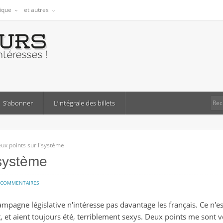
tique
et autres
S’abonner
L’intégrale des billets
ux points sur l'système
'système
sur
 COMMENTAIRES
deux
mpagne législative n'intéresse pas davantage les français. Ce n'es
points
, et aient toujours été, terriblement sexys.
Deux points me sont ve
sur