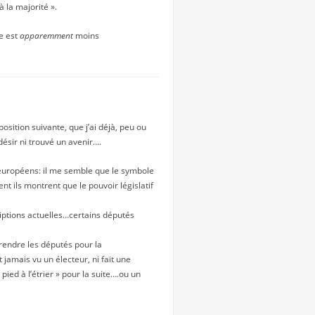
 la majorité ».
le est
apparemment
moins
osition suivante, que j’ai déjà, peu ou
désir ni trouvé un avenir….
 européens: il me semble que le symbole
 ils montrent que le pouvoir législatif
riptions actuelles…certains députés
prendre les députés pour la
 jamais vu un électeur, ni fait une
ied à l’étrier » pour la suite….ou un