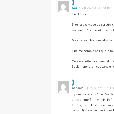
Koz
7 juin 2007 at 13 h 08 min
Oui. Et non.
Si tel est le mode de scrutin,
sachant qu’ils auront aussi c
Mais rassembler des élus issus
Il ne me semble pas que le fait
Ou alors, effectivement, allon
Seulement là, en coupant le lie
Gandalf
7 juin 2007 at 13 h 40
[quote post= »356″]Le rôle de
encore pour faire valoir l’inté
Certes, mais il est intéressan
ce mot !). Cela permet à tous l