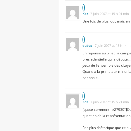
Koz
7 juin 2007 at 15 h 01 min
Une fois de plus, oui, mais en
dubuc
7 juin 2007 at 15 h 14 m
En réponse au billet, la camp
présiedentielle qui a débuté… 
yeux de l’ensemble des citoye
Quand à la prime aux minoritai
nationale.
Koz
7 juin 2007 at 15 h 21 min
[quote comment= »27930″]Quand 
question de la représentation
Pas plus rhétorique que cela. 