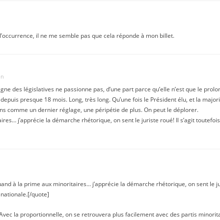
 l’occurrence, il ne me semble pas que cela réponde à mon billet.
in
agne des législatives ne passionne pas, d’une part parce qu’elle n’est que le p
depuis presque 18 mois. Long, très long. Qu’une fois le Président élu, et la majo
ns comme un dernier réglage, une péripétie de plus. On peut le déplorer.
res… j’apprécie la démarche rhétorique, on sent le juriste roué! Il s’agit toutefoi
à la prime aux minoritaires… j’apprécie la démarche rhétorique, on sent le jurist
 nationale.[/quote]
Avec la proportionnelle, on se retrouvera plus facilement avec des partis minoritair