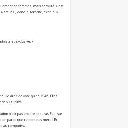
iquement de femmes. mais sororité » est
» sœur « , donc la sororité, c’est la »
iniste et exclusive. »
 eu le droit de vote qu’en 1946. Elles
t depuis 1965.
tion n’est pas encore acquise. Et si sur
bien parce que ce sont des mecs ! Et
ce au comptoirs.