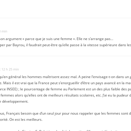
8 min
son argument « parce que je suis une femme ». Elle ne s’arrange pas…
aper par Bayrou, il faudrait peut-être qu’elle passe à la vitesse supérieure dans
t 12 h 25 min
u’en général les hommes maîtrisent assez mal. A peine l’envisage-t-on dans un 
. Mais il est vrai que la France peut s’enorgueillir d’être un pays avancé en la 
ce INSEE) ; le pourcentage de femme au Parlement est un des plus faible des pa
 femmes alors qu’elles ont de meilleurs résultats scolaires, etc. J’ai eu la pudeu
de développement.
ous, Français besoin que d’un seul jour pour nous rappeler que les femmes sont d
rité. On est les meilleurs.