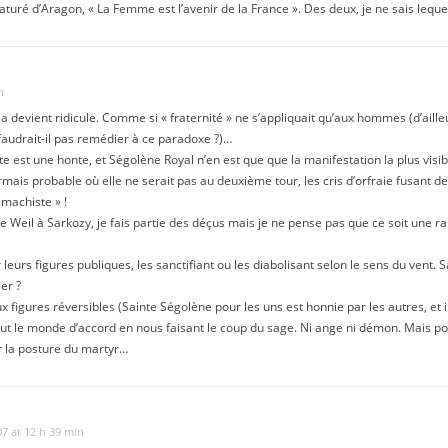
ré d’Aragon, « La Femme est l’avenir de la France ». Des deux, je ne sais lequel 
n
cela devient ridicule. Comme si « fraternité » ne s’appliquait qu’aux hommes (d’ail
audrait-il pas remédier à ce paradoxe ?)…
e est une honte, et Ségolène Royal n’en est que que la manifestation la plus visib
rmais probable où elle ne serait pas au deuxième tour, les cris d’orfraie fusant de
 machiste » !
 Weil à Sarkozy, je fais partie des déçus mais je ne pense pas que ce soit une ra
 leurs figures publiques, les sanctifiant ou les diabolisant selon le sens du vent.
er ?
x figures réversibles (Sainte Ségolène pour les uns est honnie par les autres, et
out le monde d’accord en nous faisant le coup du sage. Ni ange ni démon. Mais pour 
r la posture du martyr…
7 at 12 h 39 min