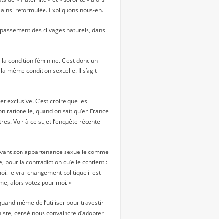
 ainsi reformulée. Expliquons nous-en.
 dépassement des clivages naturels, dans
t la condition féminine. C’est donc un
a même condition sexuelle. Il s’agit
et exclusive. C’est croire que les
on rationelle, quand on sait qu’en France
res. Voir à ce sujet l’enquête récente
n avant son appartenance sexuelle comme
pour la contradiction qu’elle contient :
, le vrai changement politique il est
me, alors votez pour moi. »
quand même de l’utiliser pour travestir
iste, censé nous convaincre d’adopter