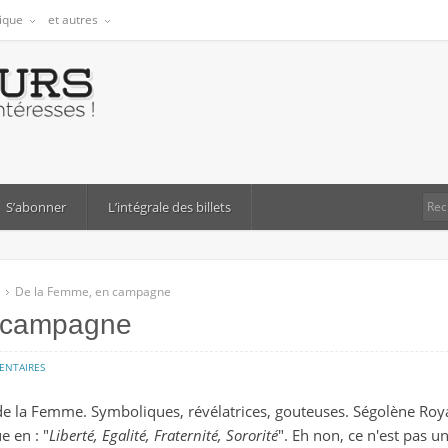
tique
et autres
S’abonner
L’intégrale des billets
De la Femme, en campagne
 campagne
sur
ENTAIRES
de
 de la Femme. Symboliques, révélatrices, gouteuses. Ségolène Royal
la
e en : "
Liberté, Egalité, Fraternité, Sororité
". Eh non, ce n'est pas u
femme,