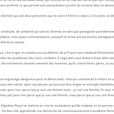
 sens profond, ce qui permet une interprétation proche du sexisme dans la devise
troit d’amitié qui unit deux personnes qui ne sont ni frères ni sœurs. C’est donc un
de similitude, de solidarité qui unit les femmes en tant que partageant pareillemen
lidaire, mais quasi communautaire, puisqu’il se limite aux personnes partageant l
référence sexiste.
ui, c’est ériger en solution aux problèmes de la France une solidarité fémininiste 
les les problèmes liés à leur condition. Il s’agit donc tout d’abord d’une aberrati
 discriminations sexistes viennent des hommes, qu’ils soient frères, pères, ou aut
s un engrenage dangereux pour la démocratie, celui qui consisterait à mettre e
avoue elle-même, dans une phrase qui pourrait être érigée en exemple d’antithèse, 
oter pour moi, parce que je suis une femme mais… je suis une femme. Et avec moi
e votez pas pour moi parce que je suis une femme, mais parce que je suis une fem
 Ségolène Royal ne maîtrise en rien le vocabulaire qu’elle emploie, et se permet 
e. Ou bien elle approfondit une démarche de communautarisme à tendance fémin