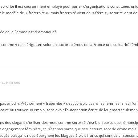
t sororité il est couramment employé pour parler d’organisations constituées un
le modèle de » fraternité « , mais fraternité vient de » frère « , sororité vient de 
urnée de la Femme est dramatique?
e comme « c’est ériger en solution aux problèmes de la France une solidarité fémin
t 14 h 04 min
t pas anodin. Précisément « fraternité » c’est construit sans les femmes. Elles n’ont
aire ou trouver un emploi sans avoir l’autorisation écrite de leur mari seulemen
ans des slogans d’utiliser des mots comme sororité c’est bien parce que l’émancipa
n engagement féministe, ce n’est pas parce que ses lecteurs sont de droite mais 
uqués puisqu’ils nous épargnent les blagues à trois francs qui sont de circonstan