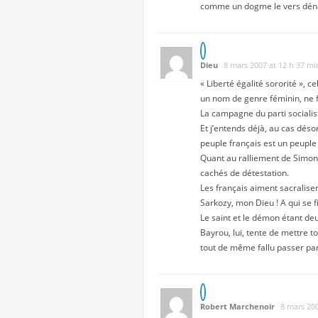
comme un dogme le vers dénatu
Dieu
8 mars 2007 at 12 h 37 mi
« Liberté égalité sororité », 
un nom de genre féminin, ne f
La campagne du parti socialist
Et j’entends déjà, au cas déso
peuple français est un peuple
Quant au ralliement de Simone
cachés de détestation.
Les français aiment sacraliser
Sarkozy, mon Dieu ! A qui se fi
Le saint et le démon étant deu
Bayrou, lui, tente de mettre t
tout de même fallu passer pa
Robert Marchenoir
8 mars 200