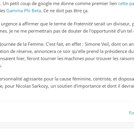
t ça. Un petit coup de google me donne comme premier lien
cette p
en
des
Gamma Phi Beta
. Ce ne doit pas être ça.
campagne
it urgence à affirmer que le terme de
Fraternité
serait un diviseur, 
. Je ne me permettrais pas de douter de l'opportunité d'un tel 
 Journée de la Femme. C'est fait, en effet : Simone Veil, dont on an
ion de réserve, annoncera ce soir qu'elle prend la présidence du
ensaient hier, feront tourner les machines pour trouver les raison
s.
nnalité agissante pour la cause féminine, centriste, et disposa
se, pour Nicolas Sarkozy, un soutien d'importance et dont il devrai
Fi