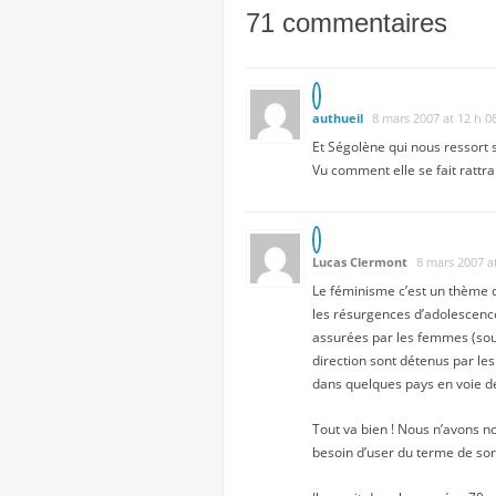
71 commentaires
authueil
8 mars 2007 at 12 h 0
Et Ségolène qui nous ressort 
Vu comment elle se fait rattr
Lucas Clermont
8 mars 2007 a
Le féminisme c’est un thème q
les résurgences d’adolescence
assurées par les femmes (sour
direction sont détenus par les
dans quelques pays en voie 
Tout va bien ! Nous n’avons n
besoin d’user du terme de soro