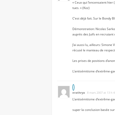
« Ceux qui l’encensaient hier 
tues. » (Koz)
C’est déjà fait. Sur le Bondy 
Démonstration: Nicolas Sarkoz
auprès des Juifs en recrutant 
J’ai aussi lu, ailleurs: Simone
récusé le manteau de respectab
Les prises de positions d’ano
L’antisémitisme d’extrême-gau
erathrya
8 mars 2007 at 13 h 
L’antisémitisme d’extrême-gau
super la conclusion basée su