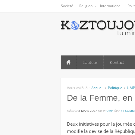
Société
Religion
International
Poli
L’auteur
Contact
Vous voilà là :
Accueil
Politique
UMP
De la Femme, en
publié lé
8 MARS 2007
par
in
UMP
dans
71 COMM
Deux initiatives pour la journée
modifie la devise de la Républiqu