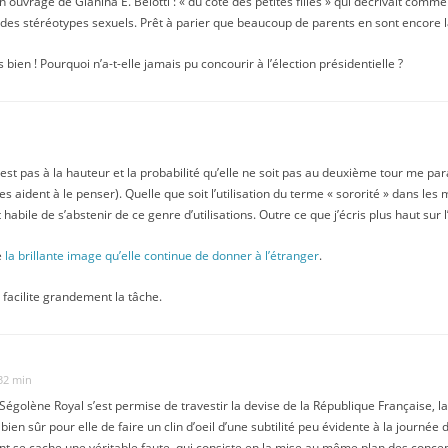
n ouvrage de Gianina E. Belotti : « du côté des petites filles » qui décrivait commen
des stéréotypes sexuels. Prêt à parier que beaucoup de parents en sont encore l
s bien ! Pourquoi n’a-t-elle jamais pu concourir à l’élection présidentielle ?
est pas à la hauteur et la probabilité qu’elle ne soit pas au deuxième tour me paraî
 aident à le penser). Quelle que soit l’utilisation du terme « sororité » dans les 
t habile de s’abstenir de ce genre d’utilisations. Outre ce que j’écris plus haut sur 
e
la brillante image qu’elle continue de donner à l’étranger
.
i facilite grandement la tâche.
 32 min
 Ségolène Royal s’est permise de travestir la devise de la République Française, la
ait bien sûr pour elle de faire un clin d’oeil d’une subtilité peu évidente à la journ
 se cache une véritable faute, qui consiste en la mise au même plan des concepts 