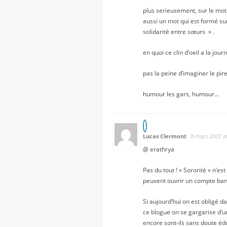
plus serieusement, sur le mo
aussi un mot qui est formé sur 
solidarité entre sœurs » .
en quoi ce clin d’oeil a la jo
pas la peine d’imaginer le pir
humour les gars, humour…
Lucas Clermont
8 mars 2007 a
@ erathrya
Pas du tout ! « Sororité » n’es
peuvent ouvrir un compte banc
Si aujourd’hui on est obligé d
ce blogue on se gargarise d’u
encore sont-ils sans doute éd