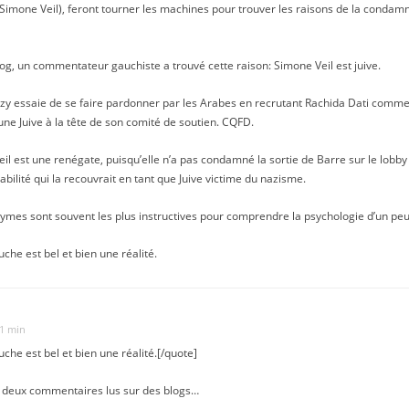
(Simone Veil), feront tourner les machines pour trouver les raisons de la condamn
Blog, un commentateur gauchiste a trouvé cette raison: Simone Veil est juive.
y essaie de se faire pardonner par les Arabes en recrutant Rachida Dati comme por
une Juive à la tête de son comité de soutien. CQFD.
 Veil est une renégate, puisqu’elle n’a pas condamné la sortie de Barre sur le lobby 
ilité qui la recouvrait en tant que Juive victime du nazisme.
nymes sont souvent les plus instructives pour comprendre la psychologie d’un peu
che est bel et bien une réalité.
41 min
che est bel et bien une réalité.[/quote]
r deux commentaires lus sur des blogs…