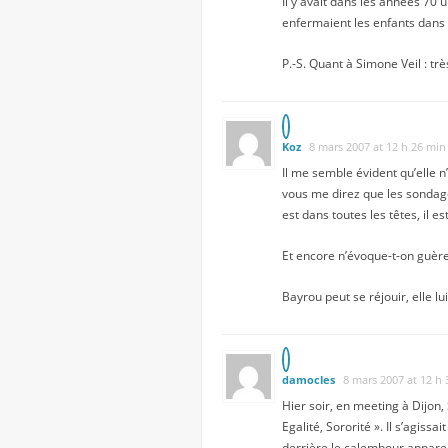
Il y avait dans les années 70 u
enfermaient les enfants dans 
P.-S. Quant à Simone Veil : trè
Koz
8 mars 2007 at 12 h 26 min
Il me semble évident qu’elle n’
vous me direz que les sondages
est dans toutes les têtes, il es
Et encore n’évoque-t-on guèr
Bayrou peut se réjouir, elle lu
damocles
8 mars 2007 at 12 h
Hier soir, en meeting à Dijon,
Egalité, Sororité ». Il s’agiss
derrière le calembour apparent