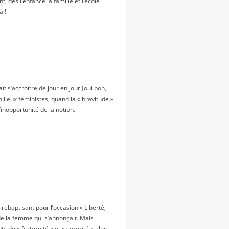
t, dès l’enfance la famille et l’école
à !
t s’accroître de jour en jour (oui bon,
milieux féministes, quand la « bravitude »
l’inopportunité de la notion.
 rebaptisant pour l’occasion « Liberté,
ée de la femme qui s’annonçait. Mais
de « fraternité » et « sororité » alors