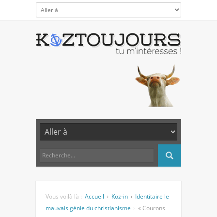
Vous voilà là :
Accueil
Koz-in
Identitaire le
mauvais génie du christianisme
« Courons