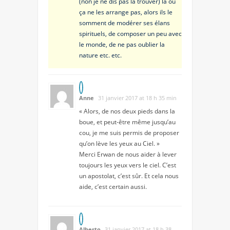
(non je ne dis pas la trouver) là où
ça ne les arrange pas, alors ils le
somment de modérer ses élans
spirituels, de composer un peu avec
le monde, de ne pas oublier la
nature etc. etc.
Anne
31 janvier 2017 at 18 h 35 min
« Alors, de nos deux pieds dans la
boue, et peut-être même jusqu’au
cou, je me suis permis de proposer
qu’on lève les yeux au Ciel. »
Merci Erwan de nous aider à lever
toujours les yeux vers le ciel. C’est
un apostolat, c’est sûr. Et cela nous
aide, c’est certain aussi.
Alberto
31 janvier 2017 at 18 h 38