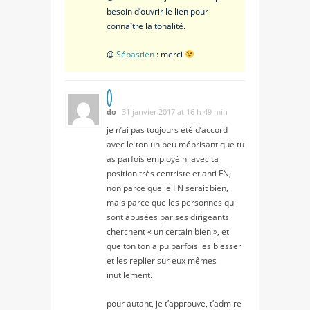
besoin d’ouvrir le lien pour
connaître la tonalité.
@
Sébastien
: merci
do
31 janvier 2017 at 16 h 49 min
je n’ai pas toujours été d’accord
avec le ton un peu méprisant que tu
as parfois employé ni avec ta
position très centriste et anti FN,
non parce que le FN serait bien,
mais parce que les personnes qui
sont abusées par ses dirigeants
cherchent « un certain bien », et
que ton ton a pu parfois les blesser
et les replier sur eux mêmes
inutilement.
pour autant, je t’approuve, t’admire