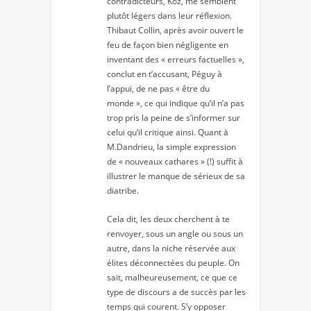
contradicteurs, Koz, me semblent
plutôt légers dans leur réflexion.
Thibaut Collin, après avoir ouvert le
feu de façon bien négligente en
inventant des « erreurs factuelles »,
conclut en t’accusant, Péguy à
l’appui, de ne pas « être du
monde », ce qui indique qu’il n’a pas
trop pris la peine de s’informer sur
celui qu’il critique ainsi. Quant à
M.Dandrieu, la simple expression
de « nouveaux cathares » (!) suffit à
illustrer le manque de sérieux de sa
diatribe.
Cela dit, les deux cherchent à te
renvoyer, sous un angle ou sous un
autre, dans la niche réservée aux
élites déconnectées du peuple. On
sait, malheureusement, ce que ce
type de discours a de succès par les
temps qui courent. S’y opposer