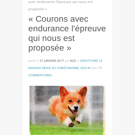
avec endurance l’épreuve qui nous est
proposée »
« Courons avec
endurance l’épreuve
qui nous est
proposée »
publié lé
31 JANVIER 2017
par
KOZ
in
IDENTITAIRE LE
MAUVAIS GÉNIE DU CHRISTIANISME
,
KOZ-IN
dans
17
sur
COMMENTAIRES
« courons
avec
endurance
l’épreuve
qui
nous
est
proposée »