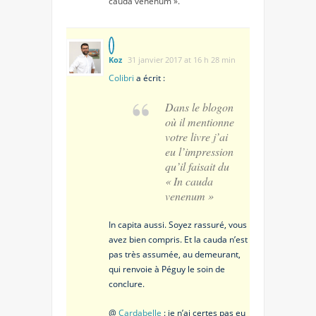
cauda venenum ».
Koz
31 janvier 2017 at 16 h 28 min
Colibri
a écrit :
Dans le blogon
où il mentionne
votre livre j’ai
eu l’impression
qu’il faisait du
« In cauda
venenum »
In capita aussi. Soyez rassuré, vous
avez bien compris. Et la cauda n’est
pas très assumée, au demeurant,
qui renvoie à Péguy le soin de
conclure.
@
Cardabelle
: je n’ai certes pas eu