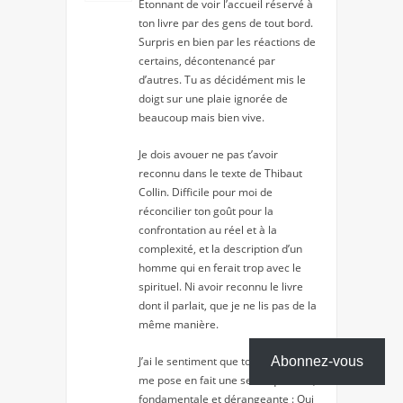
Étonnant de voir l’accueil réservé à
ton livre par des gens de tout bord.
Surpris en bien par les réactions de
certains, décontenancé par
d’autres. Tu as décidément mis le
doigt sur une plaie ignorée de
beaucoup mais bien vive.
Je dois avouer ne pas t’avoir
reconnu dans le texte de Thibaut
Collin. Difficile pour moi de
réconcilier ton goût pour la
confrontation au réel et à la
complexité, et la description d’un
homme qui en ferait trop avec le
spirituel. Ni avoir reconnu le livre
dont il parlait, que je ne lis pas de la
même manière.
Abonnez-vous
J’ai le sentiment que ton bouquin
me pose en fait une seule question,
fondamentale et dérangeante : Qui