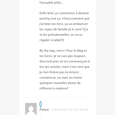
l’actualité philo…
Enfin bref, ça commence à devenir
punchy tout ça, il faut vraiment que
j’achète ton livre, ça va ambiancer
les repas de famille je le sens! (Ça
et les présidentielles, on va se
régaler à table!!!)
By the way, merci. Pour le blog et
les livres. Je ne suis pas toujours
d’accord avec toi en commençant à
lire tes articles, mais il est rare que
je n’en finisse pas la lecture
convaincue, ou avec au moins
quelques nouvelles pistes de
réflexion à explorer!
PVimic
1 février 2017 at 10 h 33 min