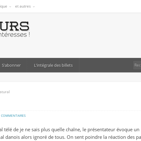
tique
et autres
S’abonner
L’intégrale des billets
atural
sur
7 COMMENTAIRES
caricatural
l télé de je ne sais plus quelle chaîne, le présentateur évoque u
nal danois alors ignoré de tous. On sent poindre la réaction des 