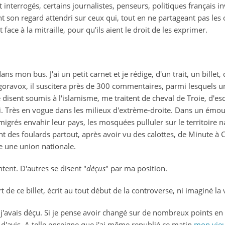
terrogés, certains journalistes, penseurs, politiques français in
nt son regard attendri sur ceux qui, tout en ne partageant pas les 
face à la mitraille, pour qu'ils aient le droit de les exprimer.
ns mon bus. J'ai un petit carnet et je rédige, d'un trait, un billet, q
goravox, il suscitera près de 300 commentaires, parmi lesquels u
disent soumis à l'islamisme, me traitent de cheval de Troie, d'es
Très en vogue dans les milieux d'extrème-droite. Dans un émou
mmigrés envahir leur pays, les mosquées pulluler sur le territoire
nt des foulards partout, après avoir vu des calottes, de Minute à 
e une union nationale.
ent. D'autres se disent "
déçus
" par ma position.
rt de ce billet, écrit au tout début de la controverse, ni imaginé la
 j'avais déçu. Si je pense avoir changé sur de nombreux points e
 d'avis. A telle enseigne que j'ai même republié ce matin
mon vieux