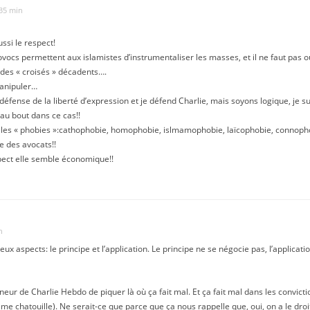
 35 min
ussi le respect!
rovocs permettent aux islamistes d’instrumentaliser les masses, et il ne faut pas
es « croisés » décadents….
manipuler…
 défense de la liberté d’expression et je défend Charlie, mais soyons logique, je s
u’au bout dans ce cas!!
les « phobies »:cathophobie, homophobie, islmamophobie, laïcophobie, connop
ne des avocats!!
pect elle semble économique!!
n
eux aspects: le principe et l’application. Le principe ne se négocie pas, l’applicatio
nneur de Charlie Hebdo de piquer là où ça fait mal. Et ça fait mal dans les convict
me chatouille). Ne serait-ce que parce que ça nous rappelle que, oui, on a le droit 