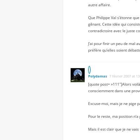
autre affaire.
Que Philippe Val s’étonne que
gênant. Cette idée qui consiste
contradictoire avec le juste c
J’ai pour finir un peu de mal 
préfère qu’elles soient débattu
Polydamas
7 février 2007 at 1
[quote post= »111″]Alors voilà
consciemment dans une provoca
Excuse-moi, mais je ne pige p
Pour le reste, ma position n’a 
Mais il est clair que je ne vai