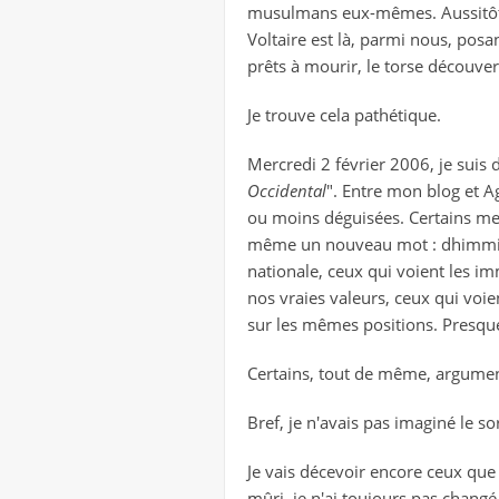
musulmans eux-mêmes. Aussitôt in
Voltaire est là, parmi nous, posa
prêts à mourir, le torse découvert 
Je trouve cela pathétique.
Mercredi 2 février 2006, je suis da
Occidental
". Entre mon blog et A
ou moins déguisées. Certains me 
même un nouveau mot : dhimmi. 
nationale, ceux qui voient les i
nos vraies valeurs, ceux qui voie
sur les mêmes positions. Presqu
Certains, tout de même, argument
Bref, je n'avais pas imaginé le so
Je vais décevoir encore ceux que
mûri, je n'ai toujours pas changé