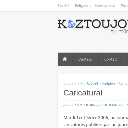
Société
Religion
International
Poli
L’auteur
Contact
Vous voilà là :
Accueil
Religion
Caric
Caricatural
publié lé
7 FÉVRIER 2007
par
in
RELIGION
dans
5
Mardi 1er février 2006, au journa
caricatures publiées par un jour