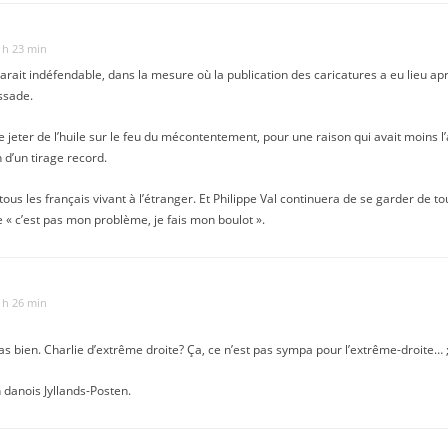
3 h 23 min
rait indéfendable, dans la mesure où la publication des caricatures a eu lieu ap
ssade.
e jeter de l’huile sur le feu du mécontentement, pour une raison qui avait moins l’a
 d’un tirage record.
à tous les français vivant à l’étranger. Et Philippe Val continuera de se garder de t
« c’est pas mon problème, je fais mon boulot ».
3 h 26 min
s bien. Charlie d’extrême droite? Ça, ce n’est pas sympa pour l’extrême-droite… ;
n danois Jyllands-Posten.