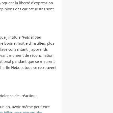
voquent la liberté d'expression.
opinions des caricaturistes sont
ue j'intitule "
Pathétique
ne bonne moitié d'insultes, plus
clave consentant. J'apprends
vant moment de réconciliation
 national pendant que se meurent
Charlie Hebdo, tous se retrouvent
 violence des réactions.
n un an, avoir même peut-être
 billet, tout meurtri des