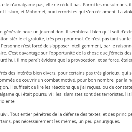
, elle n'amalgame pas, elle ne réduit pas. Parmi les musulmans, il 
nt l'islam, et Mahomet, aux terroristes qui s'en réclament. La viol
n générale pour un journal dont il semblerait bien qu'il soit d'extr
 stérile et gratuite, très peu pour moi. Ce n'est pas tant sur le 
 Personne n'est forcé de s'opposer intelligemment, par le raisonn
aire. C'est davantage sur l'opportunité de la chose que j'émets des
urd'hui, il me paraît évident que la provocation, et sa force, étaie
frés des intérêts bien divers, pour certains pas très glorieux, qui 
Sommée de couvrir un combat motivé, pour bon nombre, par la hain
ion. Il suffisait de lire les réactions que j'ai reçues, ou de consta
lgame qui était poursuivi : les islamistes sont des terroristes, l'is
violente.
vi. Tout entier pénétrés de la défense des textes, et des principe
rtains, pas nécessairement les mêmes, un peu panurgiques.