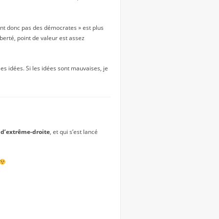
ont donc pas des démocrates » est plus
iberté, point de valeur est assez
ses idées. Si les idées sont mauvaises, je
t
d’extrême-droite
, et qui s’est lancé