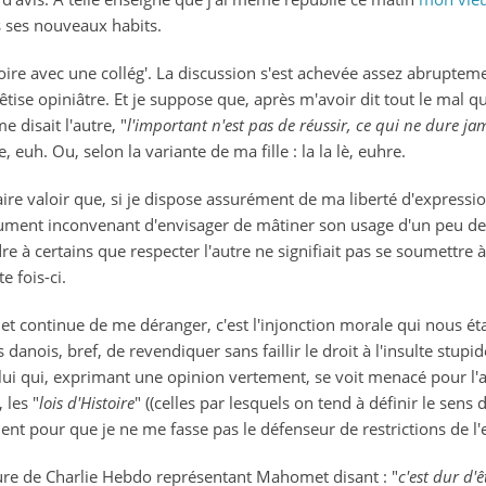
s ses nouveaux habits.
oire avec une collég'. La discussion s'est achevée assez abruptemen
êtise opiniâtre. Et je suppose que, après m'avoir dit tout le mal 
 disait l'autre, "
l'important n'est pas de réussir, ce qui ne dure jam
ère, euh. Ou, selon la variante de ma fille : la la lè, euhre.
 faire valoir que, si je dispose assurément de ma liberté d'expressi
lument inconvenant d'envisager de mâtiner son usage d'un peu de r
 à certains que respecter l'autre ne signifiait pas se soumettre à 
 fois-ci.
t continue de me déranger, c'est l'injonction morale qui nous éta
danois, bref, de revendiquer sans faillir le droit à l'insulte stupid
ui qui, exprimant une opinion vertement, se voit menacé pour l'av
, les "
lois d'Histoire
" ((celles par lesquels on tend à définir le sens d
ent pour que je ne me fasse pas le défenseur de restrictions de l'
ure de Charlie Hebdo représentant Mahomet disant : "
c'est dur d'