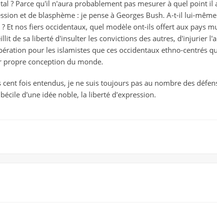
al ? Parce qu'il n'aura probablement pas mesurer à quel point il a f
ression et de blasphème : je pense à Georges Bush. A-t-il lui-même
cé ? Et nos fiers occidentaux, quel modèle ont-ils offert aux pays 
llit de sa liberté d'insulter les convictions des autres, d'injurier 
ration pour les islamistes que ces occidentaux ethno-centrés qui 
r propre conception du monde.
cent fois entendus, je ne suis toujours pas au nombre des défense
bécile d'une idée noble, la liberté d'expression.