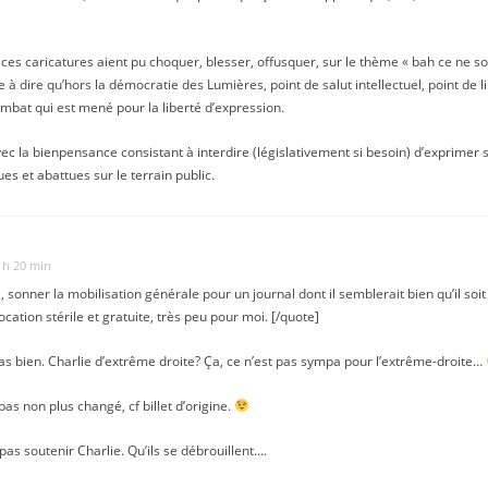
 ces caricatures aient pu choquer, blesser, offusquer, sur le thème « bah ce ne s
 à dire qu’hors la démocratie des Lumières, point de salut intellectuel, point de l
ombat qui est mené pour la liberté d’expression.
avec la bienpensance consistant à interdire (législativement si besoin) d’exprimer 
es et abattues sur le terrain public.
3 h 20 min
, sonner la mobilisation générale pour un journal dont il semblerait bien qu’il soi
tion stérile et gratuite, très peu pour moi. [/quote]
as bien. Charlie d’extrême droite? Ça, ce n’est pas sympa pour l’extrême-droite…
pas non plus changé, cf billet d’origine.
s pas soutenir Charlie. Qu’ils se débrouillent….