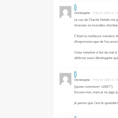
Christophe
7 février 2007 at 1
Le cas de Charlie Hebdo me pa
émeutes et incendies d’amba
C’était la meilleure manière d
d’expression que de l’occasion
Cette initiative a fait du mal 
défense aussi développée que 
Christophe
7 février 2007 at 1
[quote comment= »2601″]
Excuse-moi, mais je ne pige pa
Je pense que c’est le quotidie