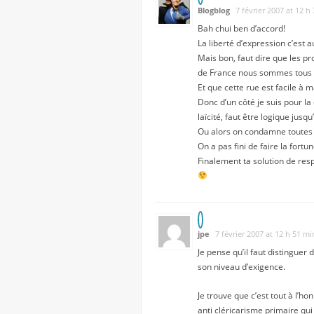
Blogblog
7 février 2007 at 12 h
Bah chui ben d’accord!
La liberté d’expression c’est a
Mais bon, faut dire que les p
de France nous sommes tous d
Et que cette rue est facile à 
Donc d’un côté je suis pour la
laïcité, faut être logique jusq
Ou alors on condamne toutes 
On a pas fini de faire la fortu
Finalement ta solution de res
jpe
7 février 2007 at 12 h 51 mi
Je pense qu’il faut distinguer d
son niveau d’exigence.
Je trouve que c’est tout à l’ho
anti cléricarisme primaire qui 