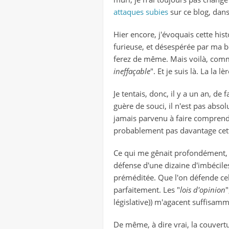
attaques subies
sur ce blog, dan
Hier encore, j'évoquais cette hist
furieuse, et désespérée par ma b
ferez de même. Mais voilà, comme
ineffaçable
". Et je suis là. La la l
Je tentais, donc, il y a un an, de
guère de souci, il n'est pas abso
jamais parvenu à faire comprendre
probablement pas davantage cette
Ce qui me gênait profondément, e
défense d'une dizaine d'imbéciles 
préméditée. Que l'on défende cel
parfaitement. Les "
lois d'opinion
"
législative)) m'agacent suffisamm
De même, à dire vrai, la couvert