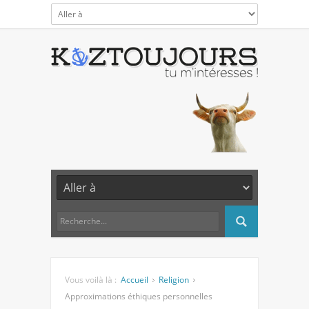
Vous voilà là :
Accueil
Religion
Approximations éthiques personnelles