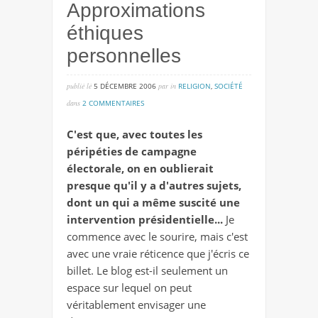
Approximations
éthiques
personnelles
publié lé
5 DÉCEMBRE 2006
par
in
RELIGION
,
SOCIÉTÉ
sur
dans
2 COMMENTAIRES
approximations
C'est que, avec toutes les
éthiques
péripéties de campagne
personnelles
électorale, on en oublierait
presque qu'il y a d'autres sujets,
dont un qui a même suscité une
intervention présidentielle...
Je
commence avec le sourire, mais c'est
avec une vraie réticence que j'écris ce
billet. Le blog est-il seulement un
espace sur lequel on peut
véritablement envisager une