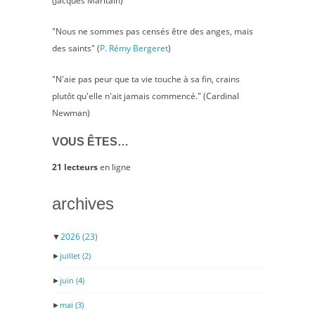
(Jacques Maritain)
"Nous ne sommes pas censés être des anges, mais
des saints" (
P. Rémy Bergeret
)
"N'aie pas peur que ta vie touche à sa fin, crains
plutôt qu'elle n'ait jamais commencé." (Cardinal
Newman)
VOUS ÊTES…
21 lecteurs
en ligne
archives
▼
2026
(23)
►
juillet
(2)
►
juin
(4)
►
mai
(3)