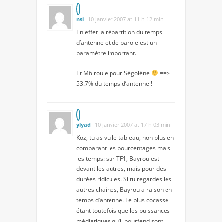
nsi
10 janvier 2007 at 11 h 12 min
En effet la répartition du temps
d’antenne et de parole est un
paramètre important.
Et M6 roule pour Ségolène
==>
53.7% du temps d’antenne !
ylyad
10 janvier 2007 at 17 h 03 min
Koz, tu as vu le tableau, non plus en
comparant les pourcentages mais
les temps: sur TF1, Bayrou est
devant les autres, mais pour des
durées ridicules. Si tu regardes les
autres chaines, Bayrou a raison en
temps d’antenne. Le plus cocasse
étant toutefois que les puissances
médiatiques qu’il pourfend sont…