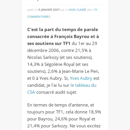
publié lé
9 JANVIER 2007
par
in
NON CLASSÉ
dans
19
sur
COMMENTAIRES
24,8
C'est la part du temps de parole
19
consacrée à François Bayrou et à
ses soutiens sur TF1
du 1er au 29
décembre 2006, contre 21,5% à
Nicolas Sarkozy (et ses soutiens),
14,3% à Ségolène Royal (et ses
soutiens), 2,6% à Jean-Marie Le Pen,
et 0 à Yves Aubry. Si,
Yves Aubry
est
candidat, je l'ai lu sur
le tableau du
CSA
consacré audit sujet.
En termes de temps d'antenne, et
toujours pour TF1, cela donne 18,9%
pour Bayrou, 24,6% pour Royal et
21,4% pour Sarkozy. Ne vous excitez