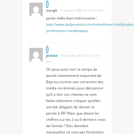
margit
11 janvier 2007 at 1 h 37 min
petite vidéo bien intéressante :
http://www.dailymotion.com/visited/search/afp/video
preferences-mediatiques
jérôme
11 janvier 2007 at 15 h 14
min
On peut aussi voir ce temps de
parole relativement important de
Bayrou comme une correction des
média incréminés pour démontrer
qu’il a tort. Les chaines se sont
faites tellement critiquer qu’elles
ont été obligées de donner la
parole à FB? Mais que disent les
chiffres sur les 3 ou 6 derniers mois
de l’année ? Des données
mensuelles ne sont pas forcément