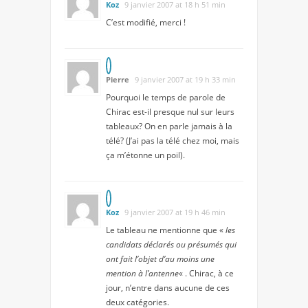
Koz
9 janvier 2007 at 18 h 51 min
C’est modifié, merci !
Pierre
9 janvier 2007 at 19 h 33 min
Pourquoi le temps de parole de
Chirac est-il presque nul sur leurs
tableaux? On en parle jamais à la
télé? (J’ai pas la télé chez moi, mais
ça m’étonne un poil).
Koz
9 janvier 2007 at 19 h 46 min
Le tableau ne mentionne que «
les
candidats déclarés ou présumés qui
ont fait l’objet d’au moins une
mention à l’antenne
« . Chirac, à ce
jour, n’entre dans aucune de ces
deux catégories.