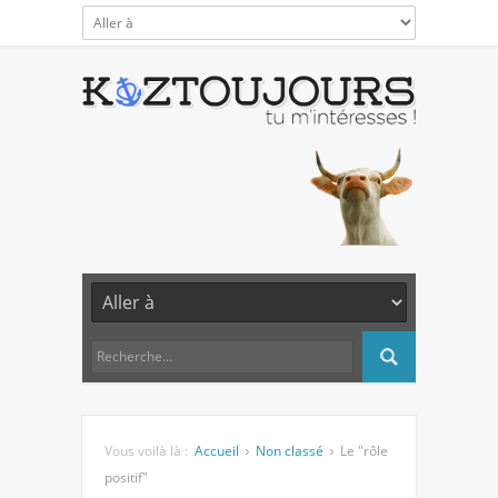
Vous voilà là :
Accueil
Non classé
Le "rôle
positif"