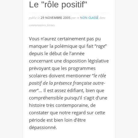
Le "rôle positif"
publié lé
29 NOVEMBRE 2005
par
in
NON CLASSÉ
dans
sur
commentaires fermés
le
Vous n’aurez certainement pas pu
"rôle
manquer la polémique qui fait “
rage
”
positif"
depuis le début de l’année
concernant une disposition législative
prévoyant que les programmes
scolaires doivent mentionner “
le rôle
positif de la présence française outre-
mer
“… Il est assez édifiant, bien que
compréhensible puisqu’il s’agit d’une
histoire très contemporaine, de
constater que notre regard sur cette
période est bien loin d’être
dépassionné.