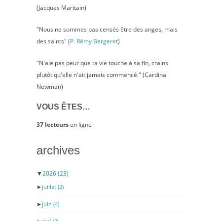
(Jacques Maritain)
"Nous ne sommes pas censés être des anges, mais
des saints" (
P. Rémy Bergeret
)
"N'aie pas peur que ta vie touche à sa fin, crains
plutôt qu'elle n'ait jamais commencé." (Cardinal
Newman)
VOUS ÊTES…
37 lecteurs
en ligne
archives
▼
2026
(23)
►
juillet
(2)
►
juin
(4)