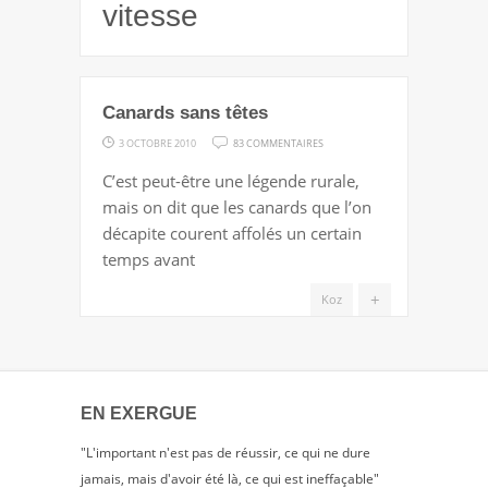
vitesse
Canards sans têtes
SUR
3 OCTOBRE 2010
83 COMMENTAIRES
CANARDS
C’est peut-être une légende rurale,
SANS
mais on dit que les canards que l’on
TÊTES
décapite courent affolés un certain
temps avant
+
Koz
EN EXERGUE
"L'important n'est pas de réussir, ce qui ne dure
jamais, mais d'avoir été là, ce qui est ineffaçable"