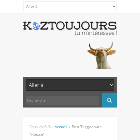
Vous voilà là :
Accueil
Post Tagged with:
"vitesse"