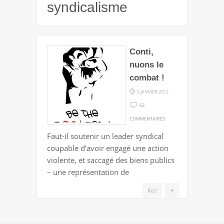
syndicalisme
Conti,
nuons le
combat !
5 JANVIER 2012
63
SUR
COMMENTAIRES
CONTI,
Faut-il soutenir un leader syndical
NUONS
coupable d’avoir engagé une action
LE
violente, et saccagé des biens publics
COMBAT
– une représentation de
!
+
Koz