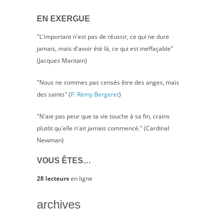
EN EXERGUE
"L'important n'est pas de réussir, ce qui ne dure
jamais, mais d'avoir été là, ce qui est ineffaçable"
(Jacques Maritain)
"Nous ne sommes pas censés être des anges, mais
des saints" (
P. Rémy Bergeret
)
"N'aie pas peur que ta vie touche à sa fin, crains
plutôt qu'elle n'ait jamais commencé." (Cardinal
Newman)
VOUS ÊTES…
28 lecteurs
en ligne
archives