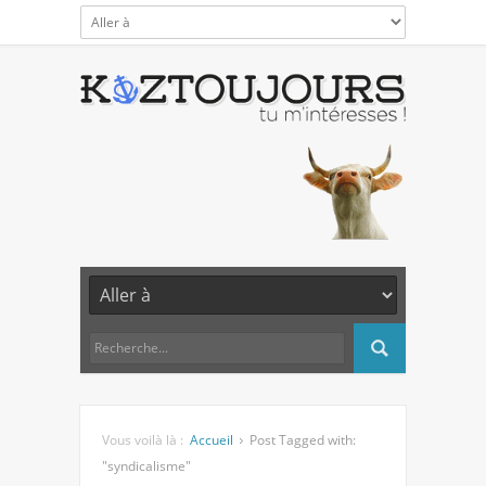
Vous voilà là :
Accueil
Post Tagged with:
"syndicalisme"