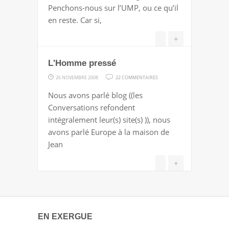
POLYPHONIE.
Penchons-nous sur l’UMP, ou ce qu’il
L'UMP,
en reste. Car si,
LA
DROITE
+
L'Homme pressé
SUR
26 NOVEMBRE 2008
22 COMMENTAIRES
L'HOMME
Nous avons parlé blog ((les
PRESSÉ
Conversations refondent
intégralement leur(s) site(s) )), nous
avons parlé Europe à la maison de
Jean
+
EN EXERGUE