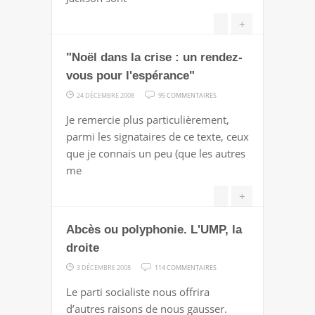
+
"Noël dans la crise : un rendez-
vous pour l'espérance"
SUR
24 DÉCEMBRE 2008
95 COMMENTAIRES
"NOËL
Je remercie plus particulièrement,
DANS
parmi les signataires de ce texte, ceux
LA
que je connais un peu (que les autres
CRISE
me
:
UN
+
RENDEZ-
Abcès ou polyphonie. L'UMP, la
VOUS
POUR
droite
L'ESPÉRANCE"
SUR
3 DÉCEMBRE 2008
114 COMMENTAIRES
ABCÈS
Le parti socialiste nous offrira
OU
d’autres raisons de nous gausser.