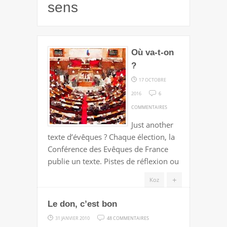
sens
Où va-t-on
?
17 OCTOBRE
2016
6
SUR
COMMENTAIRES
OÙ
Just another
VA-
texte d’évêques ? Chaque élection, la
T-
Conférence des Evêques de France
ON
publie un texte. Pistes de réflexion ou
?
+
Koz
Le don, c’est bon
SUR
31 JANVIER 2010
48 COMMENTAIRES