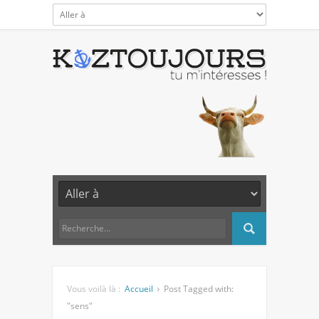
Vous voilà là :
Accueil
Post Tagged with:
"sens"