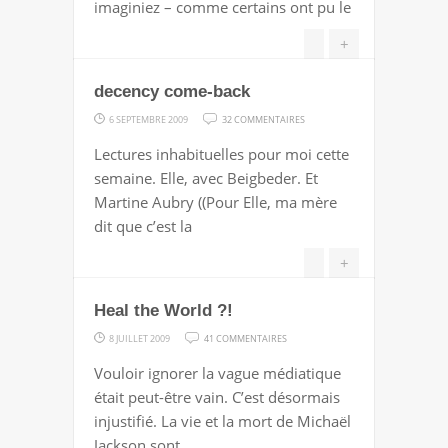
imaginiez – comme certains ont pu le
(OUI,
MADAME)
+
decency come-back
SUR
6 SEPTEMBRE 2009
32 COMMENTAIRES
DECENCY
Lectures inhabituelles pour moi cette
COME-
semaine. Elle, avec Beigbeder. Et
BACK
Martine Aubry ((Pour Elle, ma mère
dit que c’est la
+
Heal the World ?!
SUR
8 JUILLET 2009
41 COMMENTAIRES
HEAL
Vouloir ignorer la vague médiatique
THE
était peut-être vain. C’est désormais
WORLD
injustifié. La vie et la mort de Michaël
?!
Jackson sont