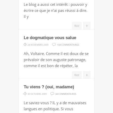
LE
Le blog a aussi cet intérêt : pouvoir y
DON,
écrire ce que je n’ai pas réussi à dire.
C’EST
Il y
BON
+
Koz
Le dogmatique vous salue
SUR
24 NOVEMBRE 2009
104 COMMENTAIRES
LE
Ah, Voltaire. Comme il est doux de se
DOGMATIQUE
prévaloir de son auguste patronage,
VOUS
comme il est bon de répéter, la
SALUE
+
Koz
Tu viens ? (oui, madame)
SUR
30 OCTOBRE 2009
34 COMMENTAIRES
TU
Le saviez-vous ? IL y a de mauvaises
VIENS
langues en politique. Si vous
?