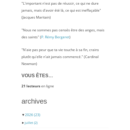
"L'important n'est pas de réussir, ce qui ne dure
jamais, mais d'avoir été là, ce qui est ineffaçable"
(Jacques Maritain)
"Nous ne sommes pas censés être des anges, mais
des saints" (
P. Rémy Bergeret
)
"N'aie pas peur que ta vie touche à sa fin, crains
plutôt qu'elle n'ait jamais commencé." (Cardinal
Newman)
VOUS ÊTES…
21 lecteurs
en ligne
archives
▼
2026
(23)
►
juillet
(2)