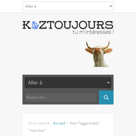
Vous voilà là :
Accueil
Post Tagged with:
"merchet"