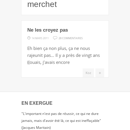
merchet
Ne les croyez pas
SUR
14 MARS 2011
28 COMMENTAIRES
NE
Eh bien ça non plus, ça ne nous
LES
rajeunit pas… Il y a près de vingt ans
CROYEZ
((ouais, j’avais encore
PAS
+
Koz
EN EXERGUE
"L'important n'est pas de réussir, ce qui ne dure
jamais, mais d'avoir été là, ce qui est ineffaçable"
(Jacques Maritain)