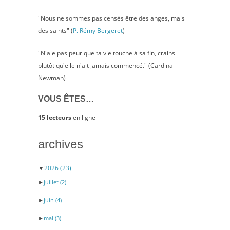
"Nous ne sommes pas censés être des anges, mais
des saints" (
P. Rémy Bergeret
)
"N'aie pas peur que ta vie touche à sa fin, crains
plutôt qu'elle n'ait jamais commencé." (Cardinal
Newman)
VOUS ÊTES…
15 lecteurs
en ligne
archives
▼
2026
(23)
►
juillet
(2)
►
juin
(4)
►
mai
(3)