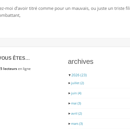
UNE
z-moi d’avoir titré comme pour un mauvais, ou juste un triste fi
MÉMOIRE
ombattant,
À
10
MILLIARDS
VOUS ÊTES…
archives
5 lecteurs
en ligne
▼
2026
(23)
►
juillet
(2)
►
juin
(4)
►
mai
(3)
►
avril
(2)
►
mars
(3)