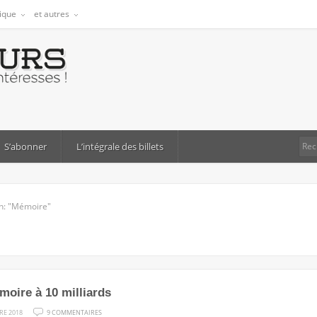
tique
et autres
S’abonner
L’intégrale des billets
h: "Mémoire"
oire à 10 milliards
SUR
RE 2018
9 COMMENTAIRES