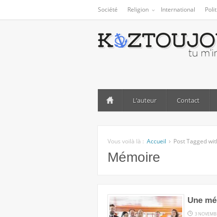
Société
Religion
International
Poli
L’auteur
Contact
Vous voilà là :
Accueil
Post Tagged wit
Mémoire
Une mém
3 NOVEMB