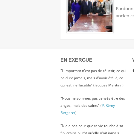
Pardonne
ancien c
EN EXERGUE
"L'important n'est pas de réussir, ce qui
1
ne dure jamais, mais d'avoir été là, ce
qui est ineffaçable" (Jacques Maritain)
"Nous ne sommes pas censés être des
anges, mais des saints" (
P. Rémy
Bergeret
)
"N'aie pas peur que ta vie touche à sa
fin, crains plutôt qu'elle n'ait jamais