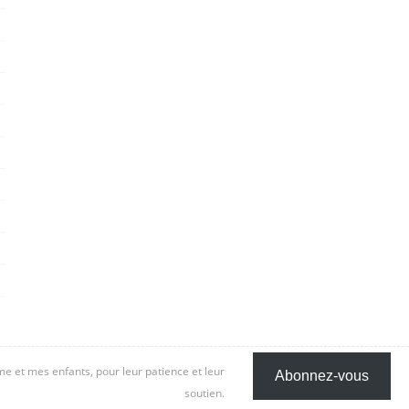
 et mes enfants, pour leur patience et leur
Abonnez-vous
soutien.