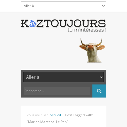
Vous voilà là :
Accueil
Post Tagged with:
"Marion Maréchal Le Pen"