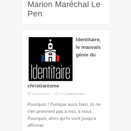
Marion Maréchal Le
Pen
Identitaire,
le mauvais
génie du
christianisme
SUR
2 JANVIER 2017
71 COMMENTAIRES
IDENTITAIRE,
Pourquoi ? Puisque aussi bien, ils ne
LE
s’en prennent pas à moi, à nous.
MAUVAIS
Pourquoi, alors qu’ils vont jusqu’à
GÉNIE
affirmer
DU