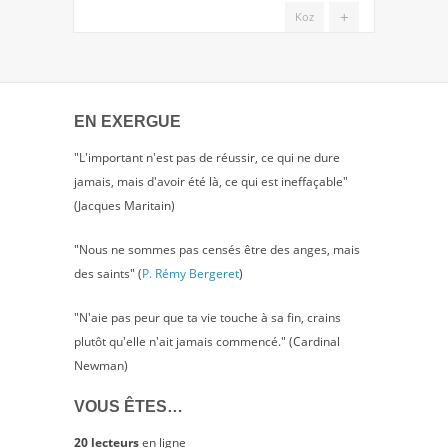
CHRISTIANISME
+
Koz
EN EXERGUE
"L'important n'est pas de réussir, ce qui ne dure
jamais, mais d'avoir été là, ce qui est ineffaçable"
(Jacques Maritain)
"Nous ne sommes pas censés être des anges, mais
des saints" (
P. Rémy Bergeret
)
"N'aie pas peur que ta vie touche à sa fin, crains
plutôt qu'elle n'ait jamais commencé." (Cardinal
Newman)
VOUS ÊTES…
20 lecteurs
en ligne