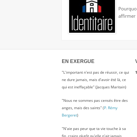
Pourquoi 
affirmer
EN EXERGUE
"L'important n'est pas de réussir, ce qui
1
ne dure jamais, mais d'avoir été là, ce
qui est ineffaçable" (Jacques Maritain)
"Nous ne sommes pas censés être des
anges, mais des saints" (
P. Rémy
Bergeret
)
"N'aie pas peur que ta vie touche à sa
fin, crains plutôt qu'elle n'ait jamais