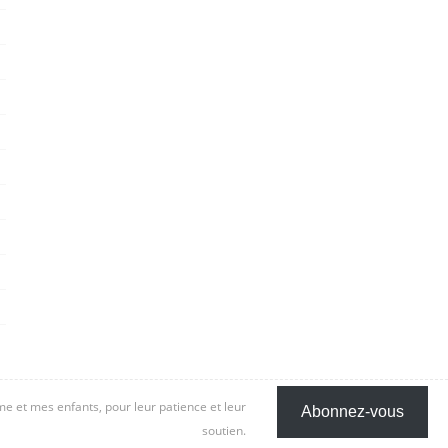
 et mes enfants, pour leur patience et leur
Abonnez-vous
soutien.