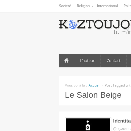
Société
Religion
International
Poli
L’auteur
Contact
Vous voilà là :
Accueil
Post Tagged wit
Le Salon Beige
Identit
2 JANVIER 