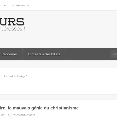
tique
et autres
S’abonner
L’intégrale des billets
h: "Le Salon Beige"
aire, le mauvais génie du christianisme
SUR
2017
71 COMMENTAIRES