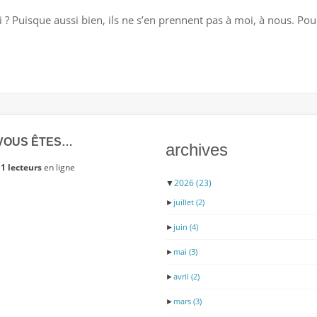
IDENTITAIRE,
? Puisque aussi bien, ils ne s’en prennent pas à moi, à nous. Pour
LE
MAUVAIS
GÉNIE
DU
CHRISTIANISME
VOUS ÊTES…
archives
1 lecteurs
en ligne
▼
2026
(23)
►
juillet
(2)
►
juin
(4)
►
mai
(3)
►
avril
(2)
►
mars
(3)