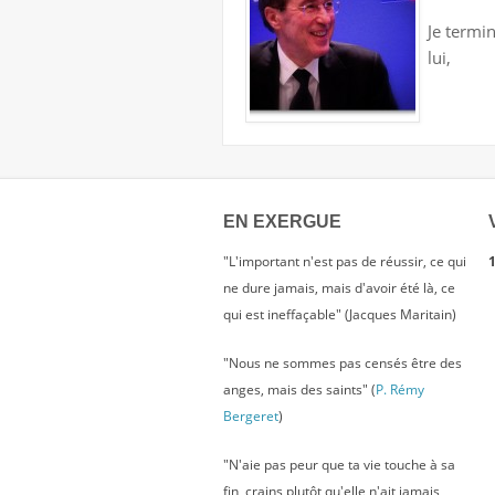
Je termi
lui,
EN EXERGUE
"L'important n'est pas de réussir, ce qui
1
ne dure jamais, mais d'avoir été là, ce
qui est ineffaçable" (Jacques Maritain)
"Nous ne sommes pas censés être des
anges, mais des saints" (
P. Rémy
Bergeret
)
"N'aie pas peur que ta vie touche à sa
fin, crains plutôt qu'elle n'ait jamais