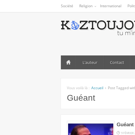
Société
Religion
International
Poli
L’auteur
Contact
Vous voilà là :
Accueil
Post Tagged wit
Guéant
Guéant 
9 FÉVRIER 