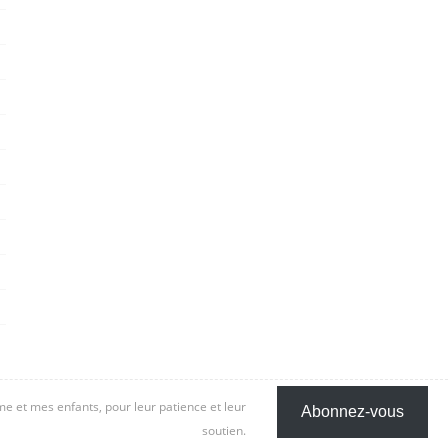
 et mes enfants, pour leur patience et leur
Abonnez-vous
soutien.