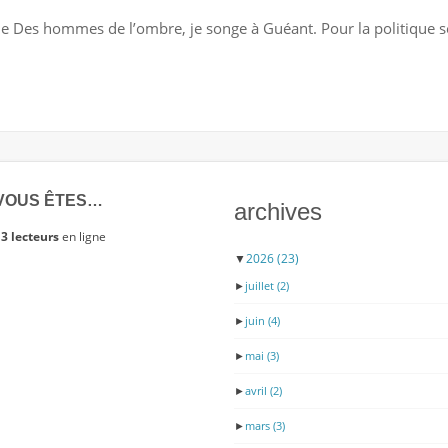
GUÉANT
ne Des hommes de l’ombre, je songe à Guéant. Pour la politique sé
:
CHAPEAU
L’ARTISTE
?
VOUS ÊTES…
archives
3 lecteurs
en ligne
▼
2026
(23)
►
juillet
(2)
►
juin
(4)
►
mai
(3)
►
avril
(2)
►
mars
(3)