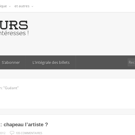
tique
et autres
S’abonner
L’intégrale des billets
h: "Guéant"
: chapeau l’artiste ?
SUR
2012
105 COMMENTAIRES