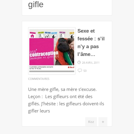
gifle
Sexe et
fessée : s’il
n’y a pas
l’âme…
28 AVRIL 2011
53
SUR
COMMENTAIRES
SEXE
Une mère gifle, sa mère s’excuse.
ET
Leçon : Les gifleurs ont été des
FESSÉE
giflés. J’hésite : les gifleurs doivent-ils
:
gifler leurs
S’IL
N’Y
+
Koz
A