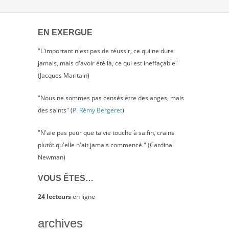
PAS
L’ÂME…
EN EXERGUE
"L'important n'est pas de réussir, ce qui ne dure
jamais, mais d'avoir été là, ce qui est ineffaçable"
(Jacques Maritain)
"Nous ne sommes pas censés être des anges, mais
des saints" (
P. Rémy Bergeret
)
"N'aie pas peur que ta vie touche à sa fin, crains
plutôt qu'elle n'ait jamais commencé." (Cardinal
Newman)
VOUS ÊTES…
24 lecteurs
en ligne
archives