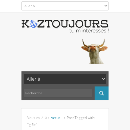
Vous voilà là :
Accueil
Post Tagged with:
"gifle"