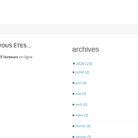
LE
ROI
VOUS ÊTES…
archives
5 lecteurs
en ligne
▼
2026
(23)
►
juillet
(2)
►
juin
(4)
►
mai
(3)
►
avril
(2)
►
mars
(3)
►
février
(4)
►
janvier
(5)