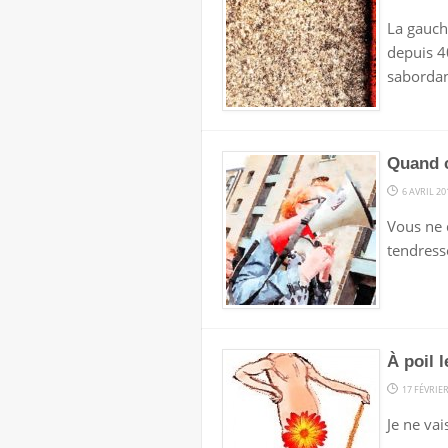
La gauch
depuis 40
sabordan
Quand c’
6 AVRIL 20
Vous ne d
tendresse
À poil l
17 FÉVRIER
Je ne vai