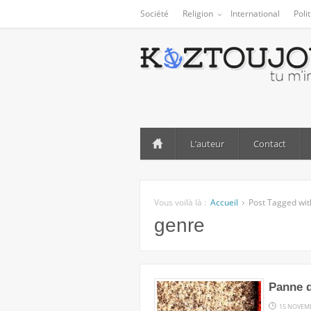
Société
Religion
International
Poli
L’auteur
Contact
Vous voilà là :
Accueil
Post Tagged wit
genre
Panne d
15 NOVEM