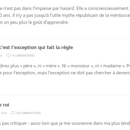
PANNE
e n’est pas dans l’impasse par hasard. Elle a consciencieusement 
DE
 ans. Il n’y a pas jusqu’à l’utile mythe républicain de la méritocra
RÉCIT
t un peu plus le goût d’apprendre.
est l’exception qui fait la règle
SUR
18
9 COMMENTAIRES
QUAND
irez plus « père », ni « mère ». Ni « monsieur », ni « madame ». Pou
C’EST
 pour l’exception, mais l’exception ne doit pas chercher à devenir 
L’EXCEPTION
QUI
FAIT
LA
RÈGLE
e roi
SUR
 2014
93 COMMENTAIRES
À
s pas critiquer : aussi loin que je me souvienne dans ma plus tend
POIL