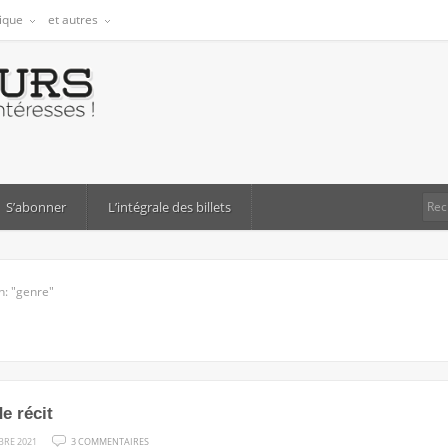
tique
et autres
S’abonner
L’intégrale des billets
h: "genre"
e récit
SUR
BRE 2021
3 COMMENTAIRES