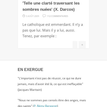
'Telle une clarté traversant les
sombres nuées' (X. Darcos)
SUR
5 AOÛT 2009
112 COMMENTAIRES
'TELLE
Le catholique est emmerdant. Il n’y a
UNE
pas que lui. Mais il y a lui, aussi.
CLARTÉ
Tenez, par exemple :
TRAVERSANT
LES
+
SOMBRES
NUÉES'
(X.
DARCOS)
EN EXERGUE
"L'important n'est pas de réussir, ce qui ne dure
jamais, mais d'avoir été là, ce qui est ineffaçable"
(Jacques Maritain)
"Nous ne sommes pas censés être des anges, mais
des saints" (
P. Rémy Bergeret
)