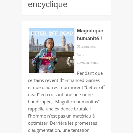
encyclique
Magnifique
humanité !
4 JUIN 2026
3
SUR
COMMENTAIRES
MAGNIFIQUE
Pendant que
HUMANITÉ
certains rêvent d’“Enhanced Games”
!
et que d’autres murmurent “better off
dead” en croisant une personne
handicapée, “Magnifica humanitas”
rappelle une évidence brutale :
l’homme n’est pas un matériau à
optimiser. Derrière les promesses
d’augmentation, une tentation