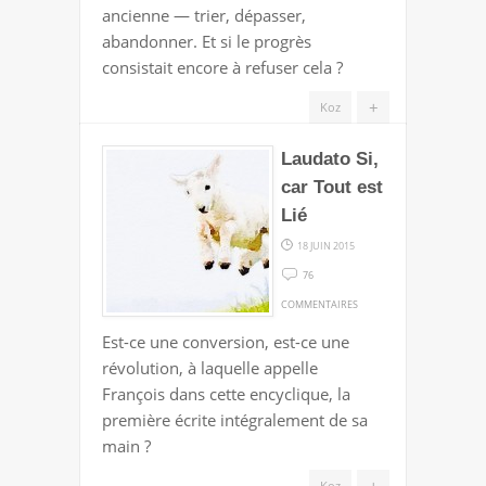
ancienne — trier, dépasser,
abandonner. Et si le progrès
consistait encore à refuser cela ?
+
Koz
Laudato Si,
car Tout est
Lié
18 JUIN 2015
76
SUR
COMMENTAIRES
LAUDATO
Est-ce une conversion, est-ce une
SI,
révolution, à laquelle appelle
CAR
François dans cette encyclique, la
TOUT
première écrite intégralement de sa
EST
main ?
LIÉ
+
Koz