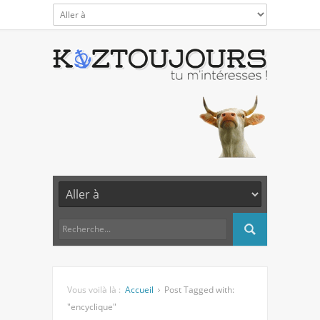
Vous voilà là :
Accueil
Post Tagged with:
"encyclique"