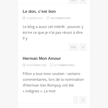
Le don, c’est bon
SUR
31 JANVIER 2010
48 COMMENTAIRES
LE
Le blog a aussi cet intérêt : pouvoir y
DON,
écrire ce que je n’ai pas réussi à dire.
C’EST
Il y
BON
+
Koz
Herman Mon Amour
SUR
30 NOVEMBRE 2009
41 COMMENTAIRES
HERMAN
Fillon a tout mon soutien : certains
MON
commentaires, lors de la nomination
AMOUR
d’Herman Van Rompuy ont été
« indignes ». Le mot
+