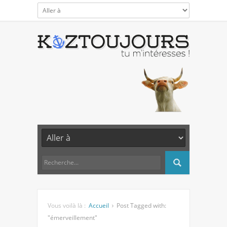
Vous voilà là :
Accueil
Post Tagged with:
"émerveillement"