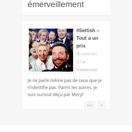
émerveillement
#Selfish –
Tout a un
prix
6 MARS 2014
24
SUR
COMMENTAIRES
#SELFISH
Je ne parle même pas de ceux que je
–
n’identifie pas. Parmi les autres, je
TOUT
suis surtout déçu par Meryl
A
UN
+
Koz
PRIX