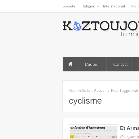
Société
Religion
International
Poli
L’auteur
Contact
Vous voilà là :
Accueil
Post Tagged wit
cyclisme
Et Arms
22 JANVIER