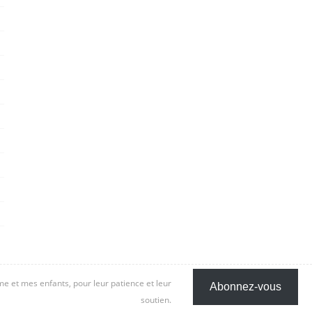
 et mes enfants, pour leur patience et leur
Abonnez-vous
soutien.