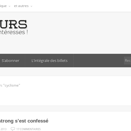
tique
et autres
S’abonner
L’intégrale des billets
h: "cyclisme"
trong s’est confessé
SUR
 2013
17 COMMENTAIRES