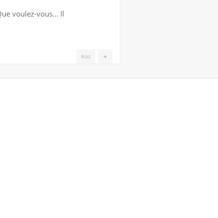
 Que voulez-vous… Il
+
Koz