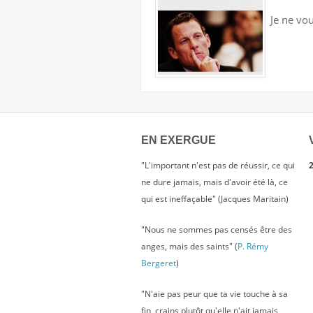
Je ne vou
EN EXERGUE
"L'important n'est pas de réussir, ce qui
2
ne dure jamais, mais d'avoir été là, ce
qui est ineffaçable" (Jacques Maritain)
"Nous ne sommes pas censés être des
anges, mais des saints" (
P. Rémy
Bergeret
)
"N'aie pas peur que ta vie touche à sa
fin, crains plutôt qu'elle n'ait jamais