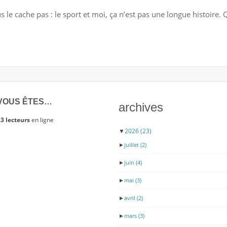
ET
s le cache pas : le sport et moi, ça n’est pas une longue histoire.
ARMSTRONG
S’EST
CONFESSÉ
VOUS ÊTES…
archives
3 lecteurs
en ligne
▼
2026
(23)
►
juillet
(2)
►
juin
(4)
►
mai
(3)
►
avril
(2)
►
mars
(3)