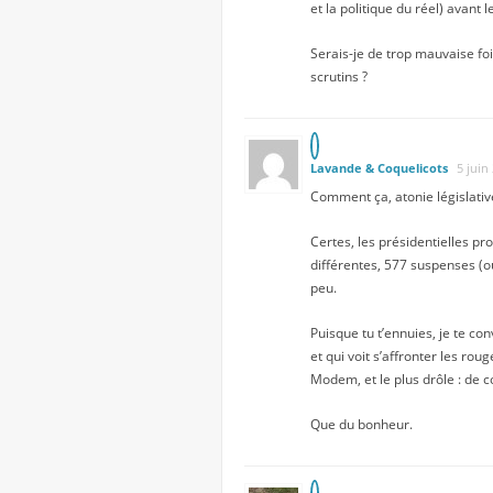
et la politique du réel) avan
Serais-je de trop mauvaise foi
scrutins ?
Lavande & Coquelicots
5 juin
Comment ça, atonie législative
Certes, les présidentielles pr
différentes, 577 suspenses (ou
peu.
Puisque tu t’ennuies, je te c
et qui voit s’affronter les ro
Modem, et le plus drôle : de 
Que du bonheur.