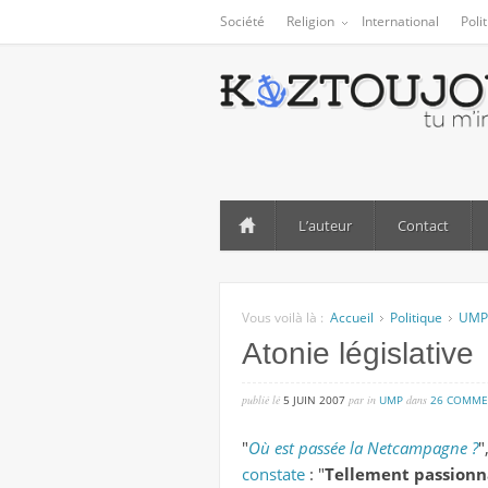
Société
Religion
International
Poli
L’auteur
Contact
Vous voilà là :
Accueil
Politique
UMP
Atonie législative
publié lé
5 JUIN 2007
par
in
UMP
dans
26 COMME
"
Où est passée la Netcampagne ?
"
constate
: "
Tellement passionna