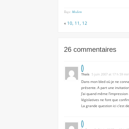
Tags:
Modem
«
10, 11, 12
26 commentaires
Thaïs
5 juin 2007 at 17 h 59 mi
Dans mon bled où je ne connai
présente. A part une invitatio
J’ai quand même l’impression 
législatives ne font que confi
La grande question ici c’est d