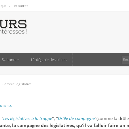
tique
et autres
S’abonner
L’intégrale des billets
Atonie législative
sur
NTAIRES
atonie
, "
Les législatives à la trappe
", "
Drôle de campagne
"(comme la drôle 
législative
nte, la campagne des législatives, qu'il va falloir faire u