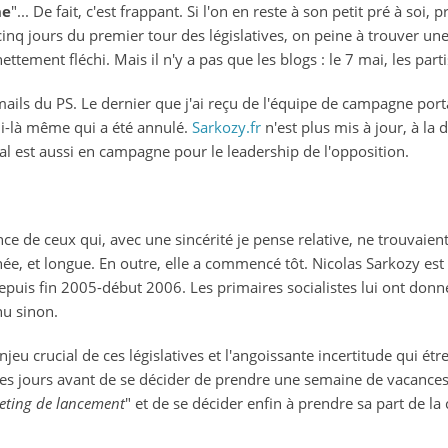
he
"... De fait, c'est frappant. Si l'on en reste à son petit pré à soi,
inq jours du premier tour des législatives, on peine à trouver une 
ttement fléchi. Mais il n'y a pas que les blogs : le 7 mai, les part
ails du PS. Le dernier que j'ai reçu de l'équipe de campagne port
ui-là même qui a été annulé.
Sarkozy.fr
n'est plus mis à jour, à la 
al est aussi en campagne pour le leadership de l'opposition.
nce de ceux qui, avec une sincérité je pense relative, ne trouvaie
ochée, et longue. En outre, elle a commencé tôt. Nicolas Sarkozy 
puis fin 2005-début 2006. Les primaires socialistes lui ont donné
nu sinon.
u crucial de ces législatives et l'angoissante incertitude qui étr
es jours avant de se décider de prendre une semaine de vacances 
eting de lancement
" et de se décider enfin à prendre sa part de la