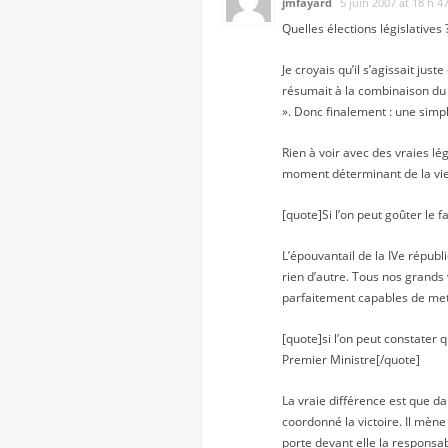
jmfayard
5 juin 2007 at 18 h 4
Quelles élections législatives 
Je croyais qu’il s’agissait j
résumait à la combinaison du b
». Donc finalement : une simp
Rien à voir avec des vraies l
moment déterminant de la vie p
[quote]Si l’on peut goûter le 
L’épouvantail de la IVe républ
rien d’autre. Tous nos grands 
parfaitement capables de met
[quote]si l’on peut constate
Premier Ministre[/quote]
La vraie différence est que da
coordonné la victoire. Il mèn
porte devant elle la responsab