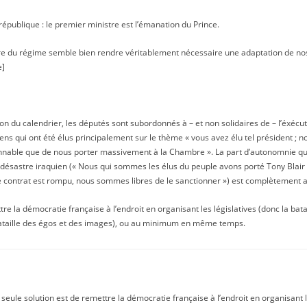
 république : le premier ministre est l’émanation du Prince.
re du régime semble bien rendre véritablement nécessaire une adaptation de nos
e]
ion du calendrier, les députés sont subordonnés à – et non solidaires de – l’éxéc
ns qui ont été élus principalement sur le thème « vous avez élu tel président ; no
sonnable que de nous porter massivement à la Chambre ». La part d’autonomnie qu
e désastre iraquien (« Nous qui sommes les élus du peuple avons porté Tony Blair a
 contrat est rompu, nous sommes libres de le sanctionner ») est complètement 
re la démocratie française à l’endroit en organisant les législatives (donc la batai
 bataille des égos et des images), ou au minimum en même temps.
le solution est de remettre la démocratie française à l’endroit en organisant les