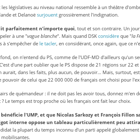
 les législatives au niveau national ressemble à un théâtre d'omb
llande et Delanoë
surjouent
grossièrement l'indignation.
dit parfaitement n'importe quoi
, tout et son contraire. Un jour
ppeler à une "
vague blanche
". Mais quand DSK
considère
que "
la F
pas à s'empêcher de
le tacler
, en considérant, once again, que ce n'e
e fond, on n'entend du PS, comme de l'UDF-MD d'ailleurs qu'un se
 C'est d'une part oublier que le PS dispose de 21 régions sur 22 et
 aurait, dans les faits, plus aucun, de pouvoir... Mais, surtout,
est
 pouvoir de celui que 22 000 000 de français ont choisi pour l'ex
 airs de quémandeur : il ne doit pas les avoir tous, donnez m'en d
 ? Le temps est trop proche où les français ont fait leur choix.
bénéficie l'UMP, et que Nicolas Sarkozy et François Fillon
got interne oppose un tableau particulièrement peu attir
didat la plupart du temps inconnu d'un parti appelé globalement à
 mobilisantes.