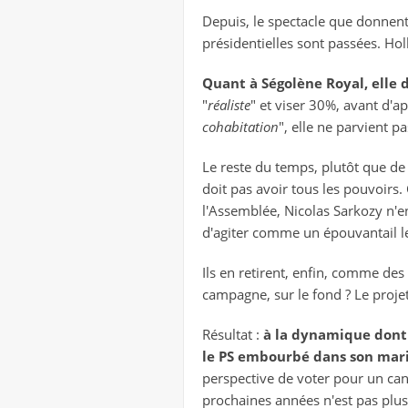
Depuis,
le spectacle que donnent
présidentielles sont passées. Ho
Quant à Ségolène Royal, elle 
"
réaliste
" et viser 30%, avant d'a
cohabitation
", elle ne parvient 
Le reste du temps, plutôt que d
doit pas avoir tous les pouvoirs.
l'Assemblée, Nicolas Sarkozy n'en
d'agiter comme un épouvantail le
Ils en retirent, enfin, comme des
campagne, sur le fond ? Le projet
Résultat :
à la dynamique dont 
le PS embourbé dans son mari
perspective de voter pour un can
prochaines années n'est pas plus