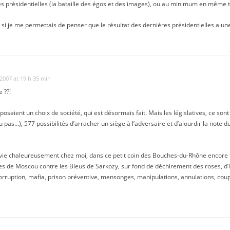
t les présidentielles (la bataille des égos et des images), ou au minimum en même
 si je me permettais de penser que le résultat des dernières présidentielles a un
 2007 at 19 h 35 min
 ??!
oposaient un choix de société, qui est désormais fait. Mais les législatives, ce so
 pas…), 577 possibilités d’arracher un siège à l’adversaire et d’alourdir la note du
onvie chaleureusement chez moi, dans ce petit coin des Bouches-du-Rhône encore
uges de Moscou contre les Bleus de Sarkozy, sur fond de déchirement des roses, d’
corruption, mafia, prison préventive, mensonges, manipulations, annulations, cou