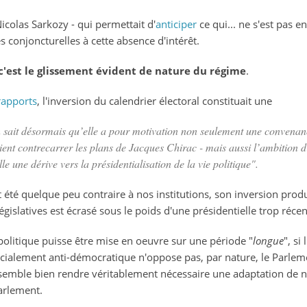
 Nicolas Sarkozy - qui permettait d'
anticiper
ce qui... ne s'est pas e
conjoncturelles à cette absence d'intérêt.
 c'est le glissement évident de nature du régime
.
rapports
, l'inversion du calendrier électoral constituait une
 sait désormais qu’elle a pour motivation non seulement une convenan
vient contrecarrer les plans de Jacques Chirac - mais aussi l’ambition 
le une dérive vers la présidentialisation de la vie politique
".
eût été quelque peu contraire à nos institutions, son inversion prod
gislatives est écrasé sous le poids d'une présidentielle trop réc
e politique puisse être mise en oeuvre sur une période "
longue
", si
alement anti-démocratique n'oppose pas, par nature, le Parleme
emble bien rendre véritablement nécessaire une adaptation de no
arlement.