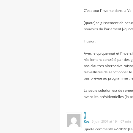
C’est tout l’inverse dans la Ve
[quote]ce glissement de natu
pouvoirs du Parlement.[/quot
Illusion.
Avec le quiquennat et l’invers
réellement contrôlé par des ge
pas d’autres alternative rai
travaillistes de sanctionner l
pas prévue au programme ; le
La seule solution est de remett
avant les présidentielles (la
Koz
5 juin 2007 at 19 h 07 min
[quote comment= »27019″]La seu