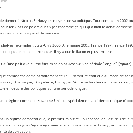
7 min
?
uste de donner à Nicolas Sarkozy les moyens de sa politique. Tout comme en 2002 o
ouclier « pas de polémiques » (c’est comme ça qu’il qualifiait le débat démocrati
le question technique et de bon sens.
égislatives (exemples : Etats-Unis 2006, Allemagne 2005, France 1997, France 199
olitique. Le nom est trompeur, il n’y a que le flacon et plus l’ivresse.
fait qu’une politique puisse être mise en oeuvre sur une période “longue“, [/quote]
ique comment à êetre parfaitement éculé. L’instabilité était due au mode de scrut
voisins, l’Allemagne, l’Angleterre, l’Espagne, l’Autriche fonctionnent avec un ré
tre en oeuvre des politiques sur une période longue.
r qu’un régime comme le Royaume-Uni, pas spécialement anti-démocratique n’oppo
ns un régime démocratique, le premier ministre – ou chancelier – est issu de la m
e dans un dialogue d’égal à égal avec elle la mise en oeuvre du programme politiq
ilité de son action.