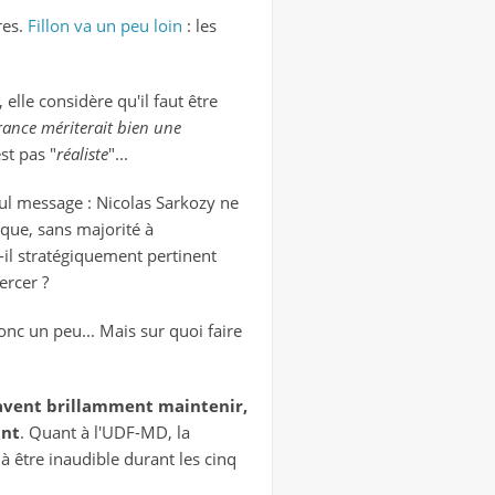
res
.
Fillon va un peu loin
: les
, elle considère qu'il faut être
rance mériterait bien une
st pas "
réaliste
"...
ul message : Nicolas Sarkozy ne
 que, sans majorité à
-il stratégiquement pertinent
ercer ?
onc un peu... Mais sur quoi faire
 savent brillamment maintenir,
ant
. Quant à l'UDF-MD, la
 être inaudible durant les cinq