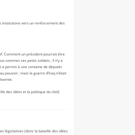
 institutions vers un renforcement des
utif. Comment un président pourrait être
us sommes ses petits soldats ; il n’y a
i a permis à une centaine de députés
u pouvoir ; mais la guerre d’Iraq n’était
absente.
lle des idées et la politique du réel)
 législatives (donc la bataille des idées