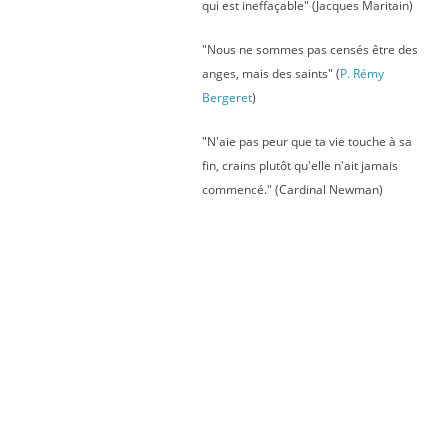
qui est ineffaçable" (Jacques Maritain)
"Nous ne sommes pas censés être des
anges, mais des saints" (
P. Rémy
Bergeret
)
"N'aie pas peur que ta vie touche à sa
fin, crains plutôt qu'elle n'ait jamais
commencé." (Cardinal Newman)