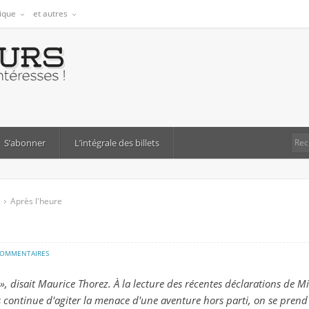
tique
et autres
S’abonner
L’intégrale des billets
Après l'heure
sur
COMMENTAIRES
après
», disait Maurice Thorez. À la lecture des récentes déclarations de M
l'heure
 continue d'agiter la menace d'une aventure hors parti, on se prend 