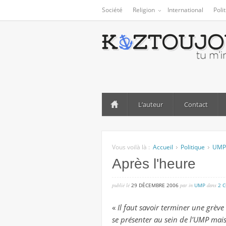
Société
Religion
International
Poli
L’auteur
Contact
Vous voilà là :
Accueil
Politique
UMP
Après l'heure
publié lé
29 DÉCEMBRE 2006
par
in
UMP
dans
2 
«
Il faut savoir terminer une grève 
se présenter au sein de l'UMP mais