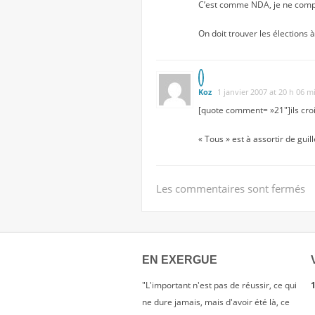
C’est comme NDA, je ne comp
On doit trouver les élections 
Koz
1 janvier 2007 at 20 h 06 m
[quote comment= »21″]ils croi
« Tous » est à assortir de guil
Les commentaires sont fermés
EN EXERGUE
"L'important n'est pas de réussir, ce qui
1
ne dure jamais, mais d'avoir été là, ce