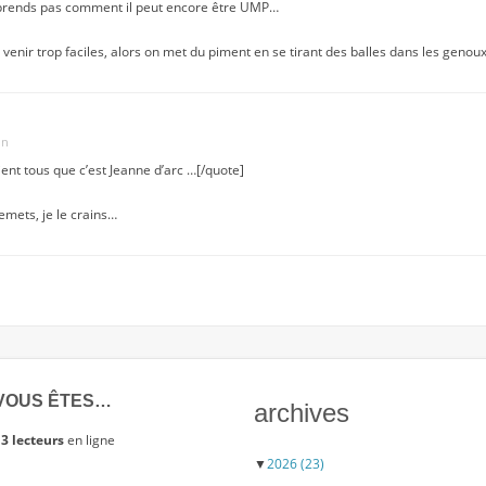
rends pas comment il peut encore être UMP…
à venir trop faciles, alors on met du piment en se tirant des balles dans les genou
in
ent tous que c’est Jeanne d’arc …[/quote]
lemets, je le crains…
VOUS ÊTES…
archives
3 lecteurs
en ligne
▼
2026
(23)