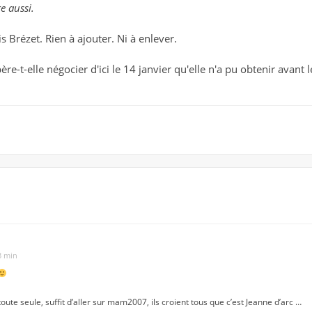
e aussi.
is Brézet. Rien à ajouter. Ni à enlever.
père-t-elle négocier d'ici le 14 janvier qu'elle n'a pu obtenir avant
3 min
s toute seule, suffit d’aller sur mam2007, ils croient tous que c’est Jeanne d’arc …