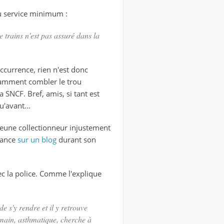
du service minimum :
 trains n'est pas assuré dans la
occurrence, rien n'est donc
geamment combler le trou
 SNCF. Bref, amis, si tant est
'avant...
jeune collectionneur injustement
dance
sur un blog
durant son
c la police. Comme l'explique
e s'y rendre et il y retrouve
omain, asthmatique, cherche à