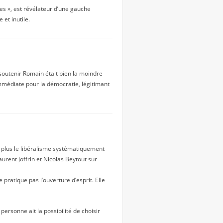
es », est révélateur d’une gauche
et inutile.
 soutenir Romain était bien la moindre
mmédiate pour la démocratie, légitimant
t plus le libéralisme systématiquement
rent Joffrin et Nicolas Beytout sur
pratique pas l’ouverture d’esprit. Elle
ersonne ait la possibilité de choisir