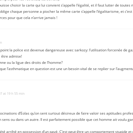
sse choisir la carte qui lui convient s’appelle l’égalité, et il faut lutter de toute
n oblige chaque personne a piocher la même carte s’appelle l’égalitarisme, et c’est
orces pour que cela n’arrive jamais !
in
l point la police est devenue dangereuse avec sarkozy: l’utilisation forcenée de
 être admise!
enne ou la ligue des droits de l’homme?
ue l’asthmatique en question est une un besoin vital de se replier sur l’augmenta
7 at 19 h 55 min
iocinations d’Eolas qu’on sent surtout désireux de faire valoir ses aptitudes profe
 sens ou dans un autre. Il est parfaitement possible que cet homme ait voulu g
l a été arrêté en possession d’un pavé. C’est peut-être un comportement stupide et