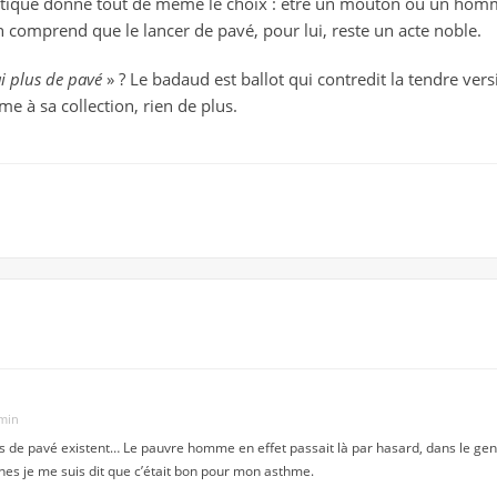
ique donne tout de même le choix : être un mouton ou un homme. 
 comprend que le lancer de pavé, pour lui, reste un acte noble.
ai plus de pavé
» ? Le badaud est ballot qui contredit la tendre ver
me à sa collection, rien de plus.
 min
 de pavé existent… Le pauvre homme en effet passait là par hasard, dans le genre 
ènes je me suis dit que c’était bon pour mon asthme.