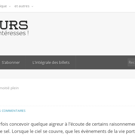
tique
et autres
S’abonner
L’intégrale des billets
moitié plein
sur
5 COMMENTAIRES
a
arfois concevoir quelque aigreur à l'écoute de certains raisonneme
moitié
le sel. Lorsque le ciel se couvre, que les évènements de la vie por
plein