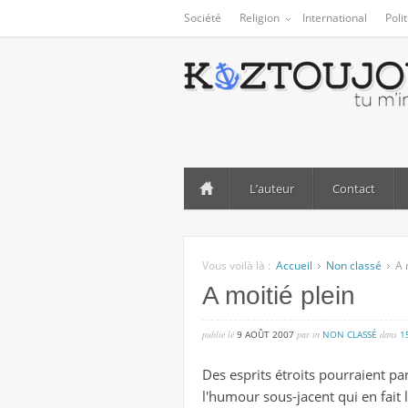
Société
Religion
International
Poli
L’auteur
Contact
Vous voilà là :
Accueil
Non classé
A 
A moitié plein
publié lé
9 AOÛT 2007
par
in
NON CLASSÉ
dans
1
Des esprits étroits pourraient p
l'humour sous-jacent qui en fait 