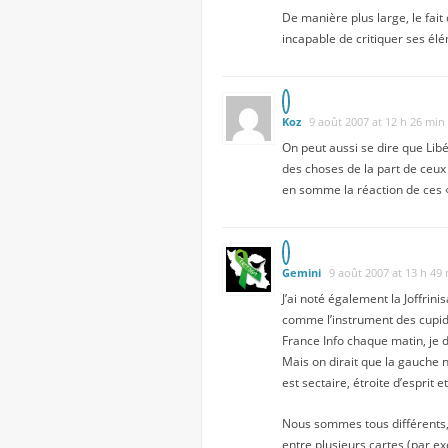
De manière plus large, le fai
incapable de critiquer ses él
Koz
9 août 2007 at 12 h 26 min
On peut aussi se dire que Libé
des choses de la part de ceu
en somme la réaction de ces «
Gemini
9 août 2007 at 13 h 49
J’ai noté également la Joffrin
comme l’instrument des cupide
France Info chaque matin, je
Mais on dirait que la gauche n
est sectaire, étroite d’esprit
Nous sommes tous différents, i
entre plusieurs cartes (par ex