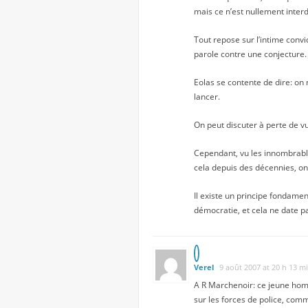
mais ce n’est nullement interd
Tout repose sur l’intime convic
parole contre une conjecture.
Eolas se contente de dire: on ne
lancer.
On peut discuter à perte de vu
Cependant, vu les innombrable
cela depuis des décennies, on
Il existe un principe fondamen
démocratie, et cela ne date pa
Verel
9 août 2007 at 20 h 13 m
A R Marchenoir: ce jeune homm
sur les forces de police, comm