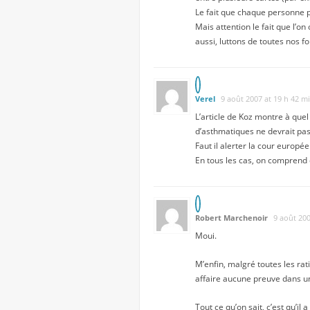
Le fait que chaque personne pui
Mais attention le fait que l’o
aussi, luttons de toutes nos f
Verel
9 août 2007 at 19 h 42 m
L’article de Koz montre à que
d’asthmatiques ne devrait pas
Faut il alerter la cour europé
En tous les cas, on comprend q
Robert Marchenoir
9 août 200
Moui.
M’enfin, malgré toutes les rat
affaire aucune preuve dans un
Tout ce qu’on sait, c’est qu’i