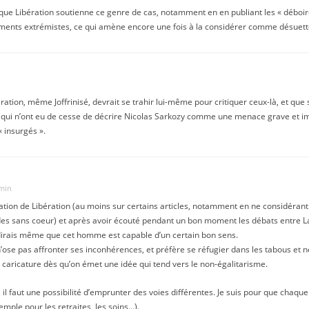
t que Libération soutienne ce genre de cas, notamment en en publiant les « déboir
éments extrémistes, ce qui amène encore une fois à la considérer comme désuette 
ration, même Joffrinisé, devrait se trahir lui-même pour critiquer ceux-là, et que
x qui n’ont eu de cesse de décrire Nicolas Sarkozy comme une menace grave et i
 insurgés ».
 min
isation de Libération (au moins sur certains articles, notamment en ne considéran
s sans coeur) et après avoir écouté pendant un bon moment les débats entre Lau
 dirais même que cet homme est capable d’un certain bon sens.
’ose pas affronter ses inconhérences, et préfère se réfugier dans les tabous et ne 
 et caricature dès qu’on émet une idée qui tend vers le non-égalitarisme.
l faut une possibilité d’emprunter des voies différentes. Je suis pour que chaque p
emple pour les retraites, les soins…).