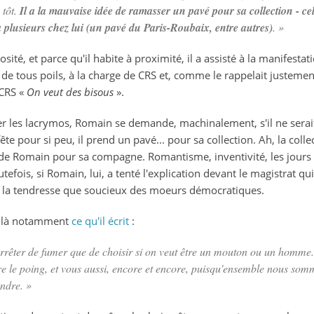
 tôt.
Il a la mauvaise idée de ramasser un pavé pour sa collection - ce
n a plusieurs chez lui (un pavé du Paris-Roubaix, entre autres)
. »
sité, et parce qu'il habite à proximité, il a assisté à la manifest
 de tous poils, à la charge de CRS et, comme le rappelait justeme
 CRS «
On veut des bisous
».
er les lacrymos, Romain se demande, machinalement, s'il ne serai
ête pour si peu, il prend un pavé... pour sa collection. Ah, la coll
de Romain pour sa compagne. Romantisme, inventivité, les jours 
utefois, si Romain, lui, a tenté l'explication devant le magistrat qu
 à la tendresse que soucieux des moeurs démocratiques.
voilà notamment
ce qu'il écrit
:
arrêter de fumer que de choisir si on veut être un mouton ou un homme. 
e le poing, et vous aussi, encore et encore, puisqu'ensemble nous somme
endre. »