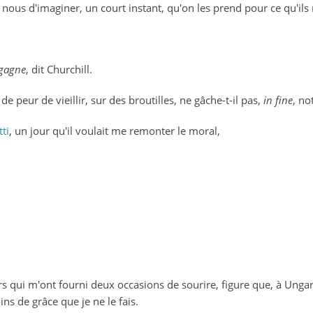
ous d'imaginer, un court instant, qu'on les prend pour ce qu'ils 
 gagne
, dit Churchill.
 de peur de vieillir, sur des broutilles, ne gâche-t-il pas,
in fine
, no
ti
, un jour qu'il voulait me remonter le moral,
qui m'ont fourni deux occasions de sourire, figure que, à Ungaret
s de grâce que je ne le fais.