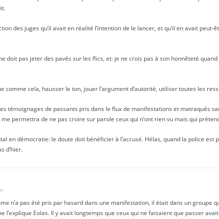
it.
tion des juges qu’il avait en réalité l’intention de le lancer, et qu’il en avait peut
 doit pas jeter des pavés sur les flics, et: je ne crois pas à son honnêteté quand il 
e comme cela, hausser le ton, jouer l’argument d’autorité, utiliser toutes les ress
s témoignages de passants pris dans le flux de manifestations et matraqués sans
 me permettra de ne pas croire sur parole ceux qui n’ont rien vu mais qui préte
tal en démocratie: le doute doit bénéficier à l’accusé. Hélas, quand la police est 
s d’hier.
in
e n’a pas été pris par hasard dans une manifestation, il était dans un groupe q
e l’explique Eolas. Il y avait longtemps que ceux qui ne faisaient que passer avait 