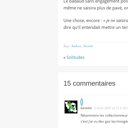
Le badaud sans engagement polit
même ne saisira plus de pavé, on
Une chose, encore : «
je ne saisir
dire qu'il entendait mettre un ter
Tags:
Sarkozy
,
Société
«
Solitudes
15 commentaires
Gemini
9 août 2007 at 12 h 20
Néanmoins les collectionneurs
c’est j’ai vu des gaz lacrimog